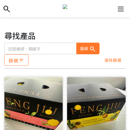
search
search
dehaze
尋找產品
search
搜尋
篩選
清除篩選
filter_list