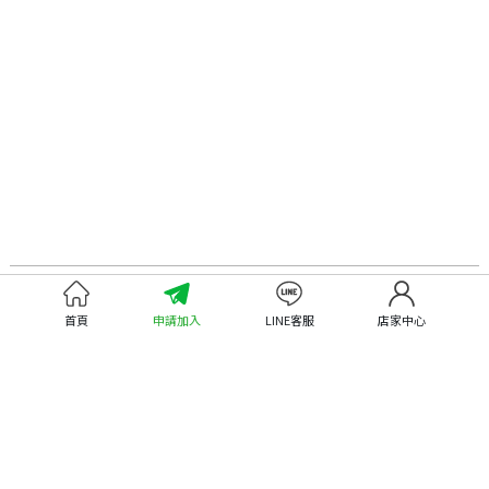
認識嘉義優鮮
尋找優鮮產品
首頁
申請加入
LINE客服
店家中心
關於優鮮品牌
尋找店家
最新消息
尋找產品
職人誌