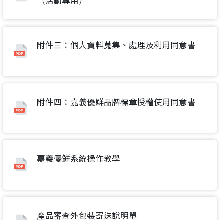
（活動專用）
附件三：個人資料蒐集、處理及利用同意書
要看申請秘笈嗎？
附件四：嘉義優鮮品牌標章授權使用同意書
要申請新產品嗎？
註冊完成
請加入LINE好友
要註冊嗎？
嘉義優鮮系統操作教學
請掃描或點擊 QR code
訊息
加入「嘉義優鮮」LINE 好友，
嗨~這個 LINE 帳號還沒有註冊過，
才能繼續註冊喔。
只要驗證手機號碼就能完成註冊。
您要繼續嗎？
點擊加入 LINE 好友
想知道怎麼做更容易通過審核嗎？
確認
看看申請教學吧！
您的申請資料正在等候審查中，
產品審查外包裝寄送說明單
註冊完成了！