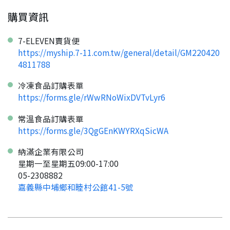
購買資訊
要看申請秘笈嗎？
7-ELEVEN賣貨便
要申請新產品嗎？
註冊完成
https://myship.7-11.com.tw/general/detail/GM220420
4811788
請加入LINE好友
冷凍食品訂購表單
要註冊嗎？
https://forms.gle/rWwRNoWixDVTvLyr6
訊息
請掃描或點擊 QR code
加入「嘉義優鮮」LINE 好友，
常溫食品訂購表單
嗨~這個 LINE 帳號還沒有註冊過，
才能繼續註冊喔。
只要驗證手機號碼就能完成註冊。
https://forms.gle/3QgGEnKWYRXqSicWA
您要繼續嗎？
確認
想知道怎麼做更容易通過審核嗎？
點擊加入 LINE 好友
納滿企業有限公司
看看申請教學吧！
您的申請資料正在等候審查中，
註冊完成了！
返回
繼續註冊
星期一至星期五09:00-17:00
要申請新產品嗎？
開始填寫申請資料吧~
返回
繼續註冊
05-2308882
如果你已經準備好了，
點擊「直接申請」按鈕開始填寫申請表。
查看申請進度
申請新產品
嘉義縣中埔鄉和睦村公館41-5號
填寫申請資料
返回首頁
直接申請
看密笈
返回首頁
返回首頁