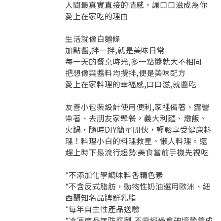
人間最真實直接的情感，讓口口滋成為你
愛上在家吃的理由
生活就像白麵條
加點醬,拌一拌,就是美味日常
每一天的餐桌時光,多一點醬就大不相同
把想像與醬料均攪拌,便是美味配方
愛上在家料理的幸福感,口口滋,就醬吃
友善小包裝設計使用便利,家裡備著、露營
帶著、去朋友家聚餐，義大利麵、燉飯、
火鍋，隨時DIY簡單開伙，輕鬆享受健康料
理！料理小白的料理救星、懶人料理。還
趕上時下最流行趨勢:美食當前手機先視吃
*不添加化學調味料香精色素
*不含反式脂肪，動物性奶油選用歐洲、紐
西蘭知名品牌鮮乳脂
*每年自主性產品送驗
*冷凍商品無防腐劑,不需經過會破壞營養成