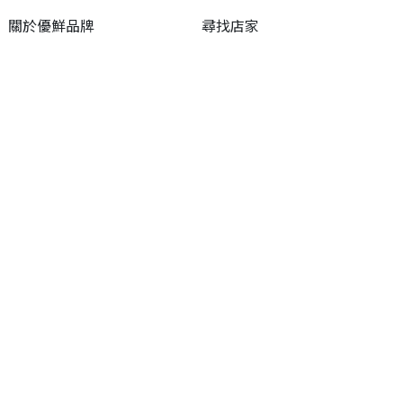
關於優鮮品牌
尋找店家
最新消息
尋找產品
職人誌
成為優鮮店家
相關連結
申請與展延
嘉義縣政府
申請店家、產品認證
嘉義縣政府農業處
如何申請店家及產品
嘉義縣文化觀光局
如何申請標籤
嘉義極光哈密瓜
申請秘笈
嘉義優鮮水產電商平台
常見問題
下載專區