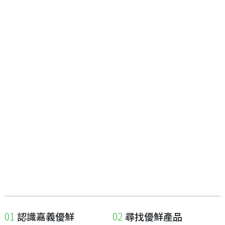
認識嘉義優鮮
尋找優鮮產品