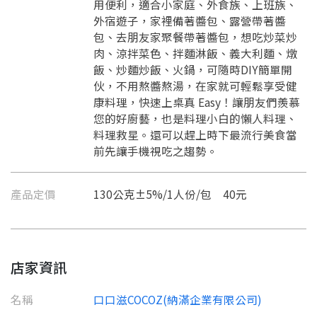
用便利，適合小家庭、外食族、上班族、
外宿遊子，家裡備著醬包、露營帶著醬
包、去朋友家聚餐帶著醬包，想吃炒菜炒
肉、涼拌菜色、拌麵淋飯、義大利麵、燉
飯、炒麵炒飯、火鍋，可隨時DIY簡單開
伙，不用熬醬熬湯，在家就可輕鬆享受健
康料理，快速上桌真 Easy！讓朋友們羨慕
您的好廚藝，也是料理小白的懶人料理、
料理救星。還可以趕上時下最流行美食當
前先讓手機視吃之趨勢。
產品定價
130公克±5%/1人份/包 40元
店家資訊
名稱
口口滋COCOZ(納滿企業有限公司)