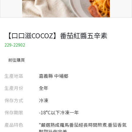
【口口滋COCOZ】番茄紅醬五辛素
229-22902
前往購買
生產地區
嘉義縣 中埔鄉
生產月份
全年
保存方式
冷凍
保存期限
-18°C以下冷凍一年
產品特色
*嚴選熟成羅馬番茄經長時間熬煮.番茄香氣
酸甜比例完美