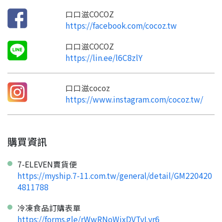
口口滋COCOZ
https://facebook.com/cocoz.tw
口口滋COCOZ
https://lin.ee/l6C8zlY
口口滋cocoz
https://www.instagram.com/cocoz.tw/
購買資訊
7-ELEVEN賣貨便
https://myship.7-11.com.tw/general/detail/GM220420
4811788
冷凍食品訂購表單
https://forms.gle/rWwRNoWixDVTvLyr6