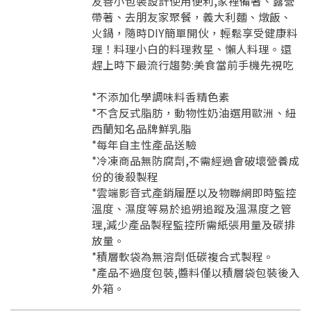
友善小包裝設計使用便利,家裡備著、露營
要註冊嗎？
帶著、去朋友家聚餐，義大利麵、燉飯、
訊息
請掃描或點擊 QR code
火鍋，隨時DIY簡單開伙，輕鬆享受健康料
加入「嘉義優鮮」LINE 好友，
嗨~這個 LINE 帳號還沒有註冊過，
理！料理小白的料理救星、懶人料理。還
才能繼續註冊喔。
只要驗證手機號碼就能完成註冊。
趕上時下最流行趨勢:美食當前手機先視吃
您要繼續嗎？
確認
想知道怎麼做更容易通過審核嗎？
點擊加入 LINE 好友
看看申請教學吧！
您的申請資料正在等候審查中，
註冊完成了！
返回
繼續註冊
*不添加化學調味料香精色素
要申請新產品嗎？
開始填寫申請資料吧~
返回
繼續註冊
*不含反式脂肪，動物性奶油選用歐洲、紐
如果你已經準備好了，
西蘭知名品牌鮮乳脂
點擊「直接申請」按鈕開始填寫申請表。
查看申請進度
申請新產品
填寫申請資料
*每年自主性產品送驗
返回首頁
直接申請
看密笈
*冷凍商品無防腐劑,不需經過會破壞營養成
返回首頁
份的後殺製程
返回首頁
*雲端影音式產銷履歷以及物聯網即時監控
溫度、濕度等易於追朔追蹤及溫濕度之管
理,減少產品製程監控所需紙張用量及碳排
放量。
*積層軟袋為無溶劑低碳複合式製程。
*產品不過度包裝,醬料僅以積層袋包裝後入
外箱。