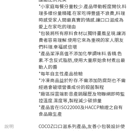
*小家庭每餐分量較少.產品帶動輕度開伙.料
理多樣份量精確.在家吃得豐盛不浪費,料理
時感受家人間最真實的情感.讓口口滋成為
愛上在家吃的理由
*包裝將所有原料食材以獨特畫風呈現.讓消
費者容易理解.使用它來為重視的家人朋友
們料理.幸福感倍增
*產品潔淨高值不添加化學調味料.香精.色
素.不含反式脂肪,使用大量原始食材煮出最
動人的醬
*每年自主性產品檢驗
*冷凍商品益於貯存.不需添加防腐劑也不需
經過會破壞營養成份的殺菌製程
*廠區採雲端影音產銷履歷及物聯網即時監
控溫度.濕度等,製程減少碳排量
*產品皆在ISO22000及HACCP驗證之自有
食品廠生產
說明
COCOZ口口滋系列產品,友善小包裝設計使