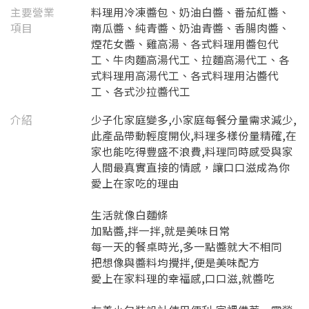
主要營業
料理用冷凍醬包、奶油白醬、番茄紅醬、
項目
南瓜醬、純青醬、奶油青醬、香腸肉醬、
煙花女醬、雞高湯、各式料理用醬包代
工、牛肉麵高湯代工、拉麵高湯代工、各
式料理用高湯代工、各式料理用沾醬代
工、各式沙拉醬代工
介紹
少子化家庭變多,小家庭每餐分量需求減少,
此產品帶動輕度開伙,料理多樣份量精確,在
家也能吃得豐盛不浪費,料理同時感受與家
人間最真實直接的情感，讓口口滋成為你
愛上在家吃的理由
生活就像白麵條
要看申請秘笈嗎？
加點醬,拌一拌,就是美味日常
每一天的餐桌時光,多一點醬就大不相同
要申請新產品嗎？
註冊完成
把想像與醬料均攪拌,便是美味配方
愛上在家料理的幸福感,口口滋,就醬吃
請加入LINE好友