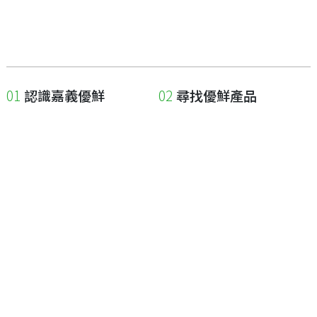
認識嘉義優鮮
尋找優鮮產品
關於優鮮品牌
尋找店家
最新消息
尋找產品
職人誌
成為優鮮店家
相關連結
申請與展延
嘉義縣政府
申請店家、產品認證
嘉義縣政府農業處
如何申請店家及產品
嘉義縣文化觀光局