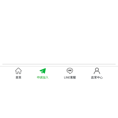
認識嘉義優鮮
尋找優鮮產品
首頁
申請加入
LINE客服
店家中心
關於優鮮品牌
尋找店家
最新消息
尋找產品
職人誌