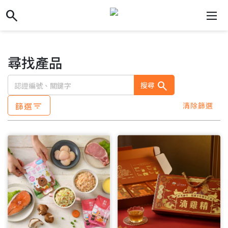
search
search
dehaze
尋找產品
search
搜尋
篩選
清除篩選
filter_list