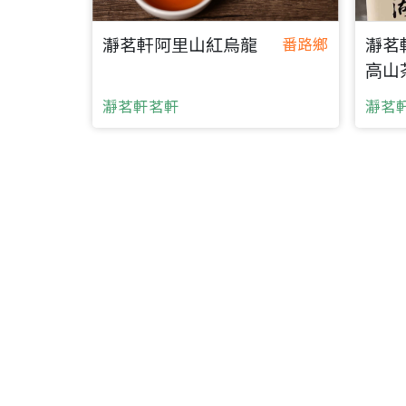
瀞茗軒阿里山紅烏龍
瀞茗
番路鄉
高山
瀞茗軒茗軒
瀞茗