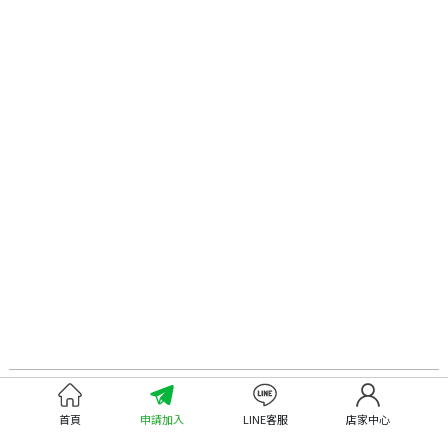
認識嘉義優鮮
尋找優鮮產品
首頁
申請加入
LINE客服
店家中心