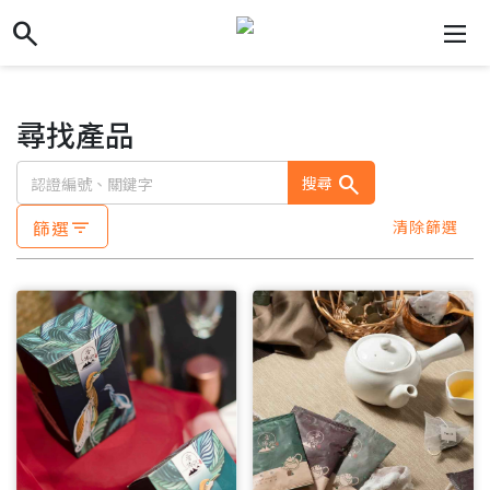
search
search
dehaze
尋找產品
search
搜尋
篩選
清除篩選
filter_list