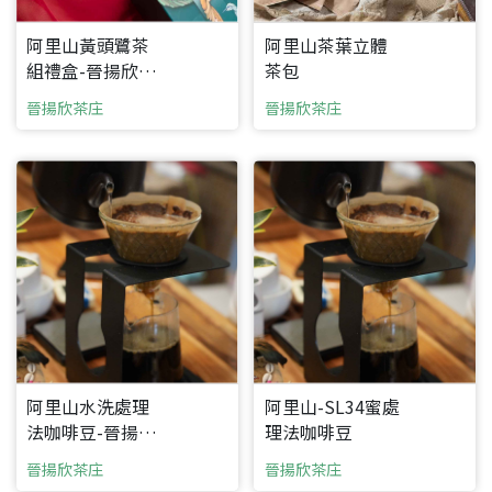
阿里山黃頭鷺茶
阿里山茶葉立體
組禮盒-晉揚欣茶
茶包
庄
晉揚欣茶庄
晉揚欣茶庄
阿里山水洗處理
阿里山-SL34蜜處
法咖啡豆-晉揚欣
理法咖啡豆
茶畝田咖啡莊園
晉揚欣茶庄
晉揚欣茶庄