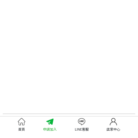
認識嘉義優鮮
尋找優鮮產品
首頁
申請加入
LINE客服
店家中心