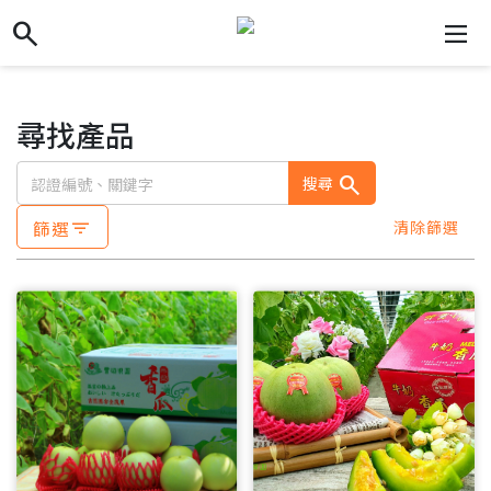
search
search
dehaze
尋找產品
search
搜尋
篩選
清除篩選
filter_list