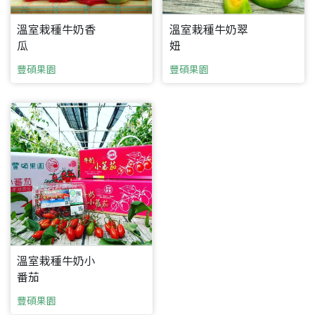
溫室栽種牛奶香
溫室栽種牛奶翠
瓜
妞
豐碩果園
豐碩果園
溫室栽種牛奶小
番茄
豐碩果園