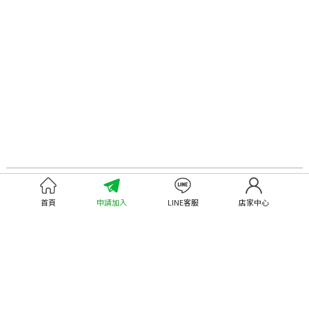
認識嘉義優鮮
尋找優鮮產品
首頁
申請加入
LINE客服
店家中心
關於優鮮品牌
尋找店家
最新消息
尋找產品
職人誌