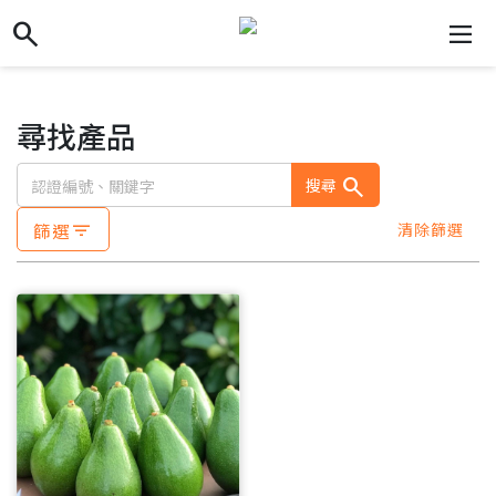
search
search
dehaze
尋找產品
search
搜尋
篩選
清除篩選
filter_list