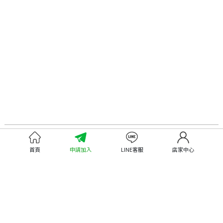
認識嘉義優鮮
尋找優鮮產品
首頁
申請加入
LINE客服
店家中心
關於優鮮品牌
尋找店家
最新消息
尋找產品
職人誌