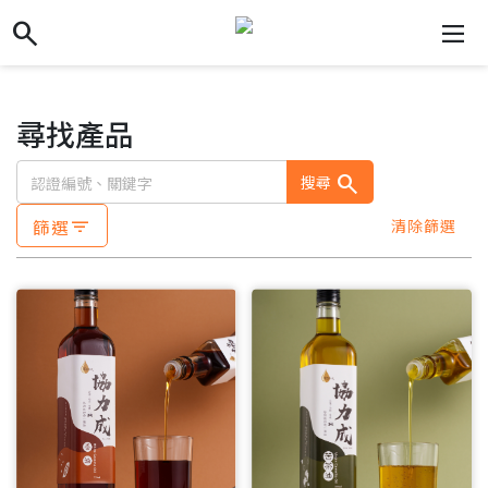
search
search
dehaze
尋找產品
search
搜尋
篩選
清除篩選
filter_list