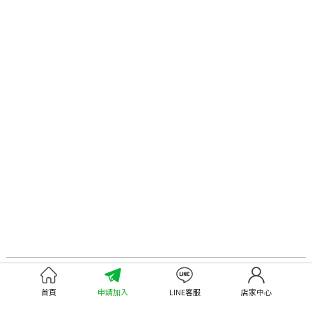
認識嘉義優鮮
尋找優鮮產品
首頁
申請加入
LINE客服
店家中心