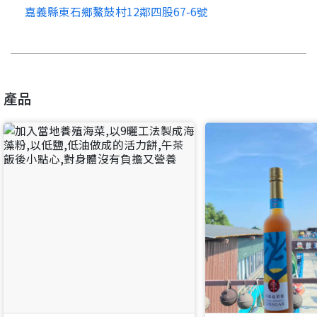
嘉義縣東石鄉鰲鼓村12鄰四股67-6號
要看申請秘笈嗎？
要申請新產品嗎？
產品
註冊完成
請加入LINE好友
要註冊嗎？
訊息
請掃描或點擊 QR code
加入「嘉義優鮮」LINE 好友，
嗨~這個 LINE 帳號還沒有註冊過，
才能繼續註冊喔。
只要驗證手機號碼就能完成註冊。
您要繼續嗎？
確認
想知道怎麼做更容易通過審核嗎？
點擊加入 LINE 好友
看看申請教學吧！
您的申請資料正在等候審查中，
註冊完成了！
返回
繼續註冊
要申請新產品嗎？
開始填寫申請資料吧~
返回
繼續註冊
如果你已經準備好了，
點擊「直接申請」按鈕開始填寫申請表。
查看申請進度
申請新產品
填寫申請資料
返回首頁
直接申請
看密笈
返回首頁