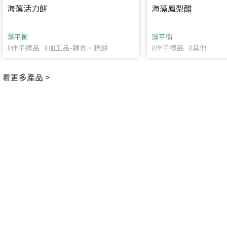
海藻活力餅
海藻鳳梨醋
返回首頁
藻平衡
藻平衡
#伴手禮品 #加工品-麵食、糕餅
#伴手禮品 #其他
看更多產品 >