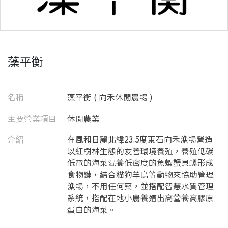
藻平衡
名稱
藻平衡 ( 向禾休閒農場 )
主要營業項目
休閒農業
介紹
在風和日麗北緯23.5度東石向禾漁場營造
以紅樹林生態的友善環境養殖，養殖低碳
低電的海菜混養低密度的魚蝦蟹貝螺形成
食物鏈，結合貓狗羊鳥等動物來協助管理
漁場，不用任何藥，並搭配智慧水質管理
系統，搭配在地小農養殖出高營養高膠原
蛋白的海菜。