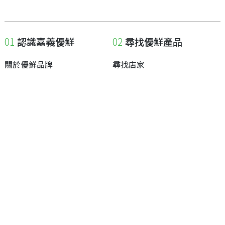
認識嘉義優鮮
尋找優鮮產品
關於優鮮品牌
尋找店家
最新消息
尋找產品
職人誌
成為優鮮店家
相關連結
申請與展延
嘉義縣政府
申請店家、產品認證
嘉義縣政府農業處
如何申請店家及產品
嘉義縣文化觀光局
如何申請標籤
嘉義極光哈密瓜
申請秘笈
嘉義優鮮水產電商平台