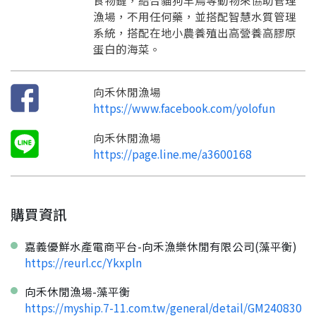
食物鏈，結合貓狗羊鳥等動物來協助管理
漁場，不用任何藥，並搭配智慧水質管理
系統，搭配在地小農養殖出高營養高膠原
蛋白的海菜。
要看申請秘笈嗎？
要申請新產品嗎？
註冊完成
向禾休閒漁場
https://www.facebook.com/yolofun
請加入LINE好友
向禾休閒漁場
要註冊嗎？
https://page.line.me/a3600168
訊息
請掃描或點擊 QR code
加入「嘉義優鮮」LINE 好友，
嗨~這個 LINE 帳號還沒有註冊過，
才能繼續註冊喔。
只要驗證手機號碼就能完成註冊。
購買資訊
您要繼續嗎？
確認
想知道怎麼做更容易通過審核嗎？
點擊加入 LINE 好友
看看申請教學吧！
您的申請資料正在等候審查中，
註冊完成了！
返回
繼續註冊
嘉義優鮮水產電商平台-向禾漁樂休閒有限公司(藻平衡)
要申請新產品嗎？
開始填寫申請資料吧~
返回
繼續註冊
如果你已經準備好了，
https://reurl.cc/Ykxpln
點擊「直接申請」按鈕開始填寫申請表。
查看申請進度
申請新產品
填寫申請資料
向禾休閒漁場-藻平衡
返回首頁
直接申請
看密笈
返回首頁
https://myship.7-11.com.tw/general/detail/GM240830