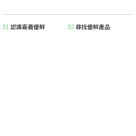
認識嘉義優鮮
尋找優鮮產品
關於優鮮品牌
尋找店家
最新消息
尋找產品
職人誌
成為優鮮店家
相關連結
申請與展延
嘉義縣政府
申請店家、產品認證
嘉義縣政府農業處
如何申請店家及產品
嘉義縣文化觀光局
如何申請標籤
嘉義極光哈密瓜