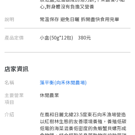
心,對身體沒有負擔又營養
說明
常溫保存 避免日曬 拆開盡快食用完畢
產品定價
小盒(50g*12包) 380元
店家資訊
名稱
藻平衡(向禾休閒農場)
主要營業
休閒農業
項目
介紹
在風和日麗北緯23.5度東石向禾漁場營造
以紅樹林生態的友善環境養殖，養殖低碳
低電的海菜混養低密度的魚蝦蟹貝螺形成