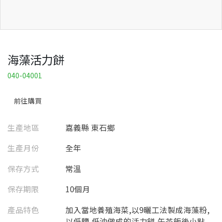
海藻活力餅
040-04001
前往購買
生產地區
嘉義縣 東石鄉
生產月份
全年
保存方式
常溫
保存期限
10個月
產品特色
加入當地養殖海菜,以9曬工法製成海藻粉,
以低鹽,低油做成的活力餅,午茶飯後小點