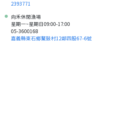
2393771
返回首頁
向禾休閒漁場
星期一~星期日09:00-17:00
05-3600168
嘉義縣東石鄉鰲鼓村12鄰四股67-6號