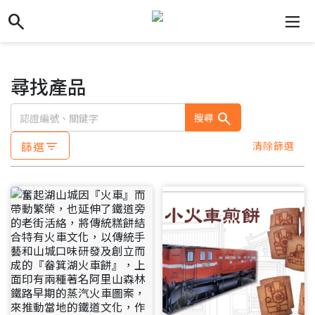
search
search
dehaze
尋找產品
search
搜尋
篩選
清除篩選
filter_list