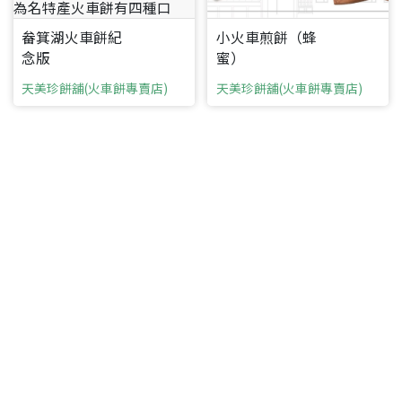
畚箕湖火車餅紀
小火車煎餅（蜂
念版
蜜）
天美珍餅舖(火車餅專賣店)
天美珍餅舖(火車餅專賣店)
要看申請秘笈嗎？
要申請新產品嗎？