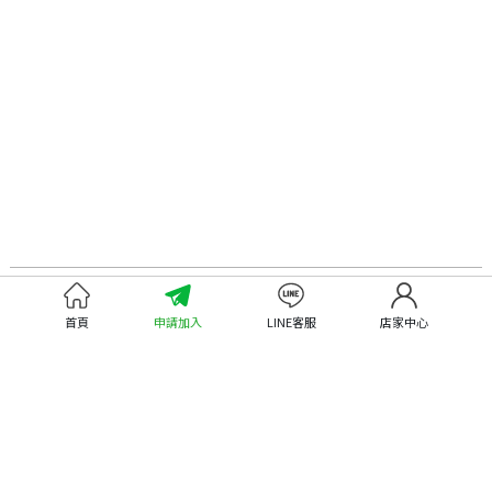
認識嘉義優鮮
尋找優鮮產品
首頁
申請加入
LINE客服
店家中心
關於優鮮品牌
尋找店家
最新消息
尋找產品
職人誌