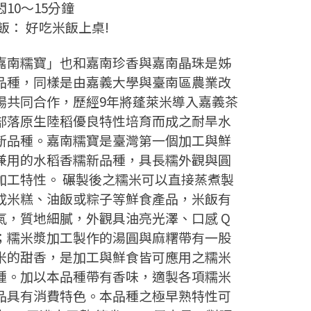
悶10～15分鐘
 飯： 好吃米飯上桌!
嘉南糯寶」也和嘉南珍香與嘉南晶珠是姊
品種，同樣是由嘉義大學與臺南區農業改
場共同合作，歷經9年將蓬萊米導入嘉義茶
部落原生陸稻優良特性培育而成之耐旱水
新品種。嘉南糯寶是臺灣第一個加工與鮮
兼用的水稻香糯新品種，具長糯外觀與圓
加工特性。 碾製後之糯米可以直接蒸煮製
成米糕、油飯或粽子等鮮食產品，米飯有
氣，質地細膩，外觀具油亮光澤、口感 Q
；糯米漿加工製作的湯圓與麻糬帶有一股
米的甜香，是加工與鮮食皆可應用之糯米
種。加以本品種帶有香味，適製各項糯米
品具有消費特色。本品種之極早熟特性可