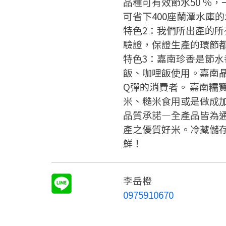
品種可有效節水50 ％，
可省下400座蘭潭水庫
特色2：我們所出產的
驗證，保證生產的環節
特色3：嘉南珍香是節
飯、咖哩飯使用。嘉南
Q彈的消費者。 嘉南糯
米、糙米食用或是做成
品質承諾—全產品皆為
產之優質好米。冷藏儲
鮮！
李岳橙
0975910670