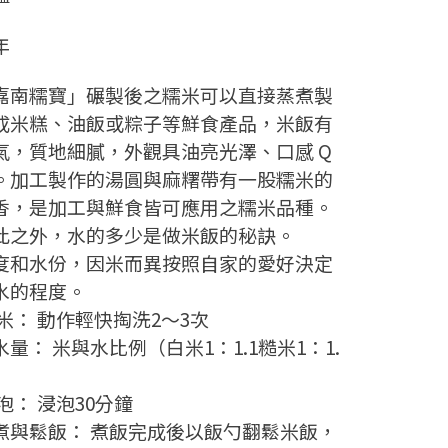
年
嘉南糯寶」碾製後之糯米可以直接蒸煮製
成米糕、油飯或粽子等鮮食產品，米飯有
氣，質地細膩，外觀具油亮光澤、口感 Q
。加工製作的湯圓與麻糬帶有一股糯米的
香，是加工與鮮食皆可應用之糯米品種。
此之外，水的多少是做米飯的秘訣。
度和水份，因米而異按照自家的愛好決定
水的程度。
 米： 動作輕快掏洗2～3次
水量： 米與水比例（白米1：1.1糙米1：1.
）
 泡： 浸泡30分鐘
煮與鬆飯： 煮飯完成後以飯勺翻鬆米飯，