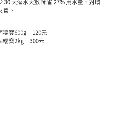
少 30 天灌水天數 節省 27% 用水量，對環
友善。
南糯寶600g 120元
南糯寶2kg 300元