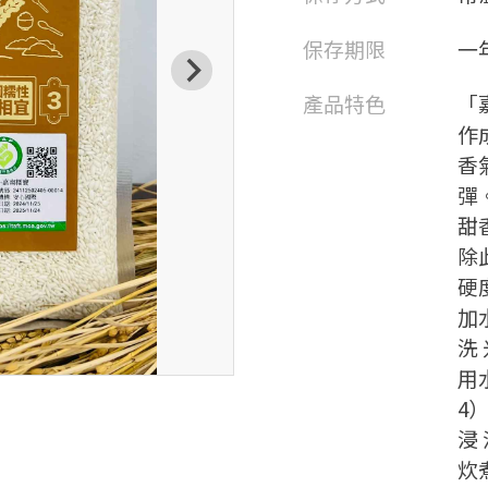
保存期限
一
產品特色
「
作
香
彈
甜
除
硬
加
洗
用
4
浸
炊