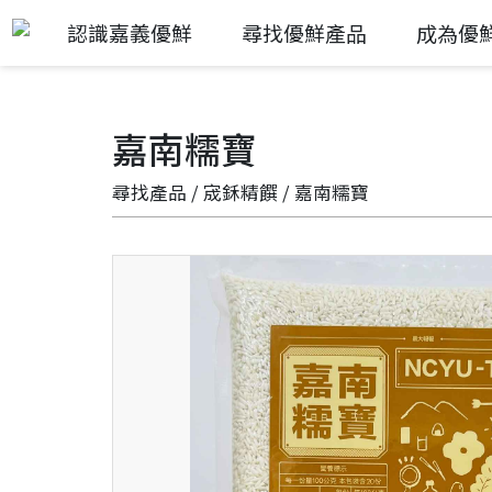
認識嘉義優鮮
尋找優鮮產品
成為優
嘉南糯寶
尋找產品
/
宬鉌精饌
/ 嘉南糯寶