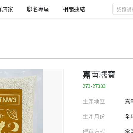
鮮店家
聯名專區
相關連結
嘉南糯寶
273-27303
生產地區
嘉
生產月份
全
保存方式
常