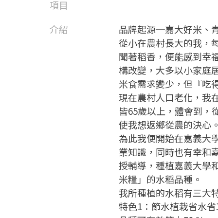
項目
介紹
品牌起源─嘉大好米、
從小在農村長大的我，
聞著稻香，便能感到幸
構改變，大多以小家庭
米食需求變少，但『吃
現在農村人口老化，我
皆65歲以上，體會到，
使我想返鄉從農的決心
為此我便開始在嘉義大
業知識，同時也有幸和
授輔導，種植嘉義大學
米糧」的水稻品種。
我所種植的水稻有三大
特色1：節水植栽省水