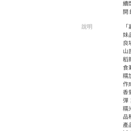
續
開
說明
「
妹
良
山
稻
食
糯
作
香
彈
糯
品
產