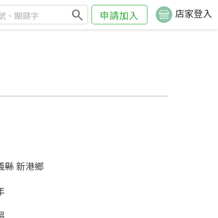
search
店家登入
申請加入
義縣 新港鄉
年
溫