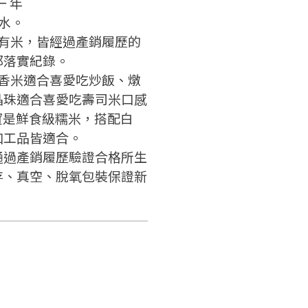
一 年
的水。
所有米，皆經過產銷履歷的
都落實紀錄。
水香米適合喜愛吃炒飯、燉
晶珠適合喜愛吃壽司米口感
寶是鮮食級糯米，搭配白
加工品皆適合。
通過產銷履歷驗證合格所生
存、真空、脫氧包裝保證新