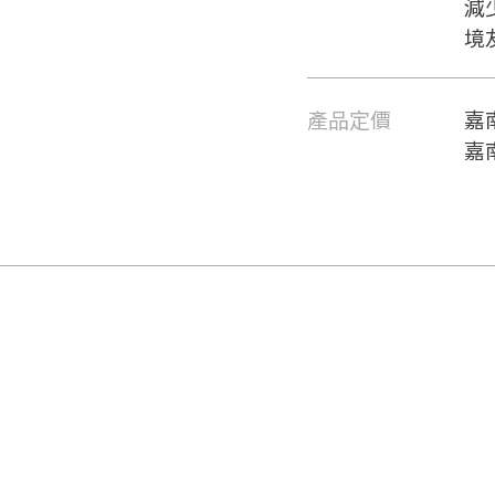
減
境
產品定價
嘉
嘉
要看申請秘笈嗎？
要申請新產品嗎？
註冊完成
請加入LINE好友
要註冊嗎？
請掃描或點擊 QR code
嗨~這個 LINE 帳號還沒有註冊
訊息
加入「嘉義優鮮」LINE 好友，
過，