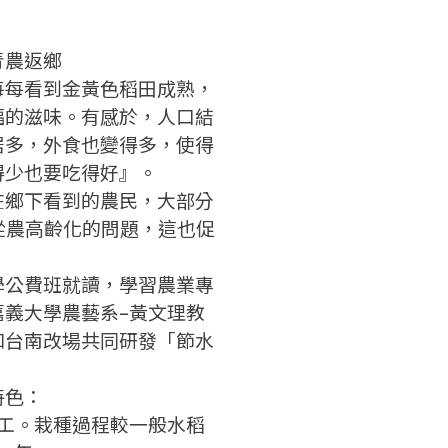
才能繼續註冊喔。
想知道怎麼做更容易通過審核
只要驗證手機號碼就能完成註
嗎？
冊。
點擊加入 LINE 好友
青農返鄉
看看申請教學吧！
確認
您的申請資料正在等候審查中，
您要繼續嗎？
註冊完成了！
每每看到金黃色稻田成熟，
要申請新產品嗎？
開始填寫申請資料吧~
如果你已經準備好了，
福的滋味。有感於，人口結
返回
繼續註冊
點擊「直接申請」按鈕開始填寫
返回
繼續註冊
居多，外食也變得多，使得
查看申請進度
申請新產品
申請表。
填寫申請資料
得少也要吃得好』。
返回首頁
在鄉下看到的農民，大部分
返回首頁
直接申請
看密笈
從農高齡化的問題，這也促
。
返回首頁
學公費班就讀，學習農業專
嘉義大學農藝系–黃文理教
和台南改場共同研發「節水
特色：
省工。栽種過程較一般水稻