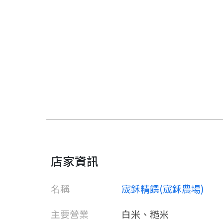
店家資訊
名稱
宬鉌精饌(宬鉌農場)
主要營業
白米、糙米