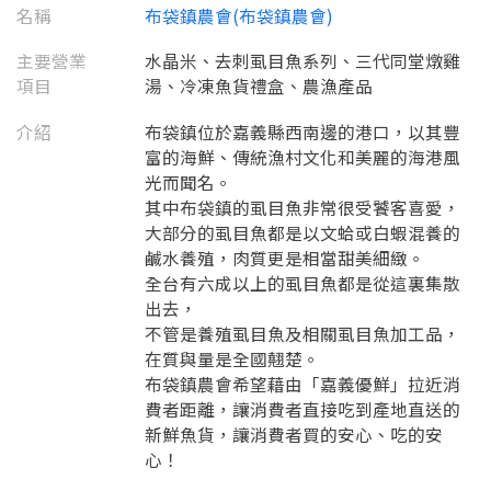
名稱
布袋鎮農會(布袋鎮農會)
主要營業
水晶米、去刺虱目魚系列、三代同堂燉雞
要看申請秘笈嗎？
項目
湯、冷凍魚貨禮盒、農漁產品
要申請新產品嗎？
介紹
布袋鎮位於嘉義縣西南邊的港口，以其豐
註冊完成
富的海鮮、傳統漁村文化和美麗的海港風
光而聞名。
請加入LINE好友
其中布袋鎮的虱目魚非常很受饕客喜愛，
要註冊嗎？
大部分的虱目魚都是以文蛤或白蝦混養的
訊息
請掃描或點擊 QR code
鹹水養殖，肉質更是相當甜美細緻。
加入「嘉義優鮮」LINE 好友，
嗨~這個 LINE 帳號還沒有註冊過，
全台有六成以上的虱目魚都是從這裏集散
才能繼續註冊喔。
只要驗證手機號碼就能完成註冊。
出去，
您要繼續嗎？
確認
想知道怎麼做更容易通過審核嗎？
不管是養殖虱目魚及相關虱目魚加工品，
點擊加入 LINE 好友
看看申請教學吧！
您的申請資料正在等候審查中，
在質與量是全國翹楚。
註冊完成了！
返回
繼續註冊
要申請新產品嗎？
開始填寫申請資料吧~
布袋鎮農會希望藉由「嘉義優鮮」拉近消
返回
繼續註冊
如果你已經準備好了，
費者距離，讓消費者直接吃到產地直送的
點擊「直接申請」按鈕開始填寫申請表。
查看申請進度
申請新產品
填寫申請資料
新鮮魚貨，讓消費者買的安心、吃的安
返回首頁
心！
直接申請
看密笈
返回首頁