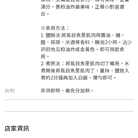
滿分，裹粉油炸最美味，正餐小酌皆適
合。
※食用方法：
1. 鹽酥法:將虱目魚里肌肉用醬油、糖、
醋、蒜頭、米酒等香料，醃泡2小時。沾少
許的地瓜粉油炸成金黃色，即可撈起食
用。
2. 煮粥法：將虱目魚里肌肉切丁備用，水
煮開後將虱目魚里肌肉丁、薑絲、鹽放入
煮約2分鐘再加入白飯，攪勻即可。
說明
非供即時，需充分加熱。
店家資訊