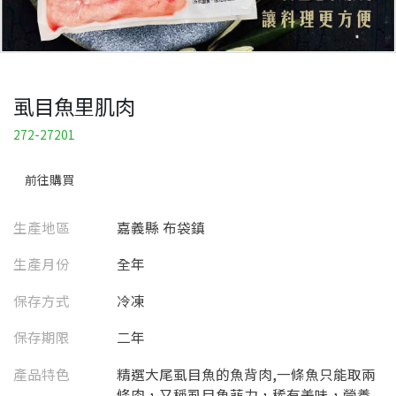
虱目魚里肌肉
272-27201
前往購買
生產地區
嘉義縣 布袋鎮
生產月份
全年
保存方式
冷凍
保存期限
二年
產品特色
精選大尾虱目魚的魚背肉,一條魚只能取兩
條肉，又稱虱目魚菲力，稀有美味，營養