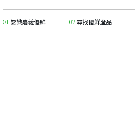
認識嘉義優鮮
尋找優鮮產品
關於優鮮品牌
尋找店家
最新消息
尋找產品
職人誌
成為優鮮店家
相關連結
申請與展延
嘉義縣政府
申請店家、產品認證
嘉義縣政府農業處
如何申請店家及產品
嘉義縣文化觀光局
如何申請標籤
嘉義極光哈密瓜
申請秘笈
嘉義優鮮水產電商平台