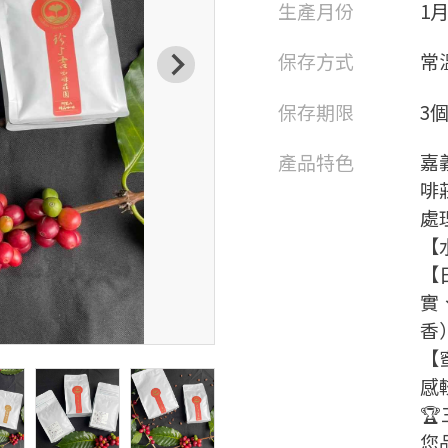
生產月份
1
保存方式
常
保存期限
3
產品特色
嘉
啡莊
處
【
【
實
香
【
感

您