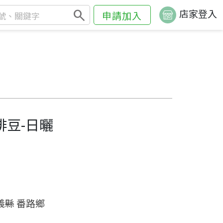
search
店家登入
申請加入
啡豆-日曬
義縣 番路鄉