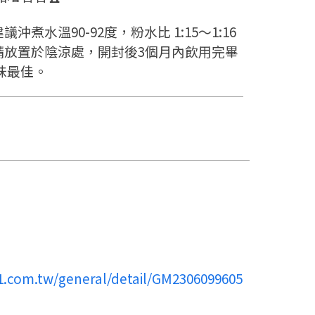
建議沖煮水溫90-92度，粉水比 1:15～1:16
️請放置於陰涼處，開封後3個月內飲用完畢
味最佳。
11.com.tw/general/detail/GM2306099605