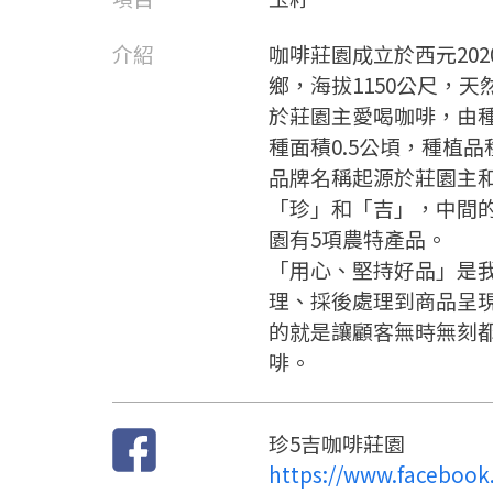
介紹
咖啡莊園成立於西元20
鄉，海拔1150公尺，
於莊園主愛喝咖啡，由
種面積0.5公頃，種植品
品牌名稱起源於莊園主
「珍」和「吉」，中間
園有5項農特產品。
「用心、堅持好品」是
理、採後處理到商品呈
的就是讓顧客無時無刻
啡。
珍5吉咖啡莊園
https://www.facebook