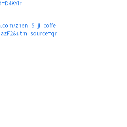
d=D4KYlr
m.com/zhen_5_ji_coffe
hazF2&utm_source=qr