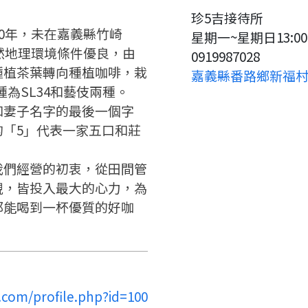
要註冊嗎？
珍5吉接待所
20年，未在嘉義縣竹崎
請掃描或點擊 QR code
星期一~星期日13:00
嗨~這個 LINE 帳號還沒有註冊
訊息
加入「嘉義優鮮」LINE 好友，
天然地理環境條件優良，由
0919987028
過，
才能繼續註冊喔。
想知道怎麼做更容易通過審核
種植茶葉轉向種植咖啡，栽
只要驗證手機號碼就能完成註
嘉義縣番路鄉新福村
嗎？
冊。
種為SL34和藝伎兩種。
點擊加入 LINE 好友
看看申請教學吧！
確認
您的申請資料正在等候審查中，
您要繼續嗎？
註冊完成了！
和妻子名字的最後一個字
要申請新產品嗎？
開始填寫申請資料吧~
的「5」代表一家五口和莊
如果你已經準備好了，
返回
繼續註冊
點擊「直接申請」按鈕開始填寫
返回
繼續註冊
我們經營的初衷，從田間管
查看申請進度
申請新產品
申請表。
填寫申請資料
現，皆投入最大的心力，為
返回首頁
返回首頁
都能喝到一杯優質的好咖
直接申請
看密笈
返回首頁
.com/profile.php?id=100