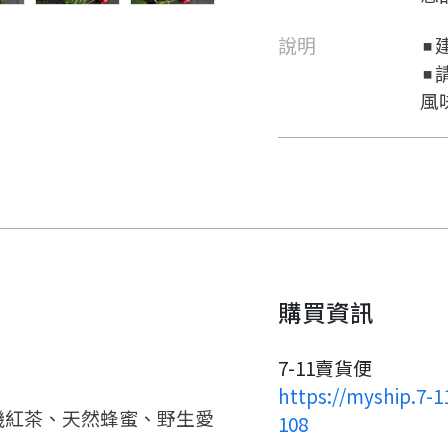
說明
◾️
◾
風
要看申請秘笈嗎？
購買資訊
7-11賣貨便
要申請新產品嗎？
註冊完成
https://myship.7-
機紅茶、天然蜂蜜、野生愛
108
請加入LINE好友