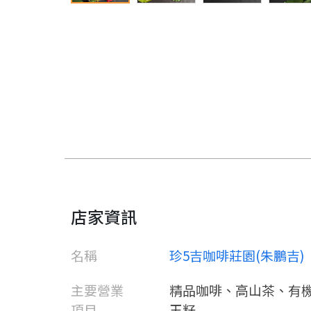
店家資訊
名稱
珍5吉咖啡莊園(朱鵬吉)
主要營業
精品咖啡、高山茶、有
項目
玉籽