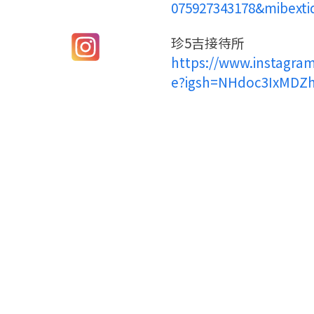
075927343178&mibexti
珍5吉接待所
https://www.instagra
e?igsh=NHdoc3IxMDZ