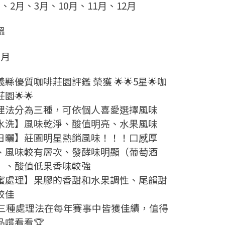
月、2月、3月、10月、11月、12月
溫
個月
義縣優質咖啡莊園評鑑 榮獲 🌟🌟5星🌟咖
園🌟🌟
理法分為三種，可依個人喜愛選擇風味
水洗】風味乾淨、酸值明亮、水果風味
日曬】莊園明星熱銷風味！！！口感厚
、風味較有層次、發酵味明顯（葡萄酒
）、酸值低果香味較強
蜜處理】果膠的香甜和水果調性、尾韻甜
較佳
三種處理法在每年賽事中皆獲佳績，值得
品嚐看看🏆