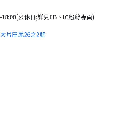
-18:00(公休日;詳見FB、IG粉絲專頁)
大片田尾26之2號