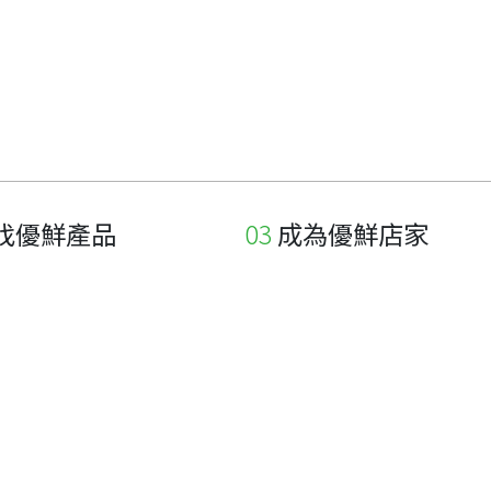
找優鮮產品
成為優鮮店家
家
申請與展延
品
申請店家、產品認證
如何申請店家及產品
如何申請標籤
申請秘笈