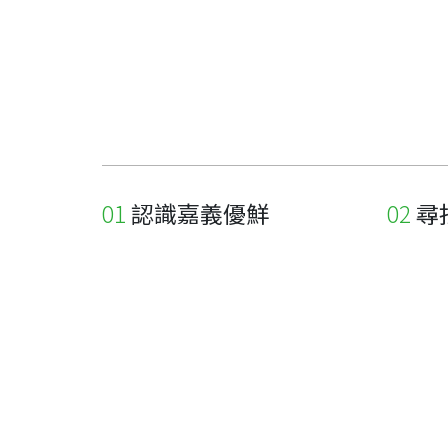
認識嘉義優鮮
尋
關於優鮮品牌
尋找店
最新消息
尋找產
職人誌