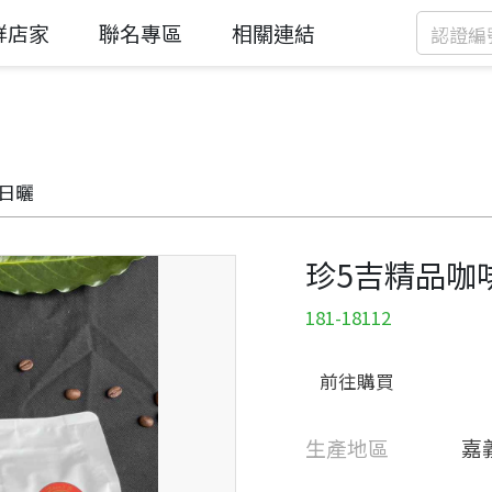
鮮店家
聯名專區
相關連結
-日曬
珍5吉精品咖
181-18112
前往購買
生產地區
嘉