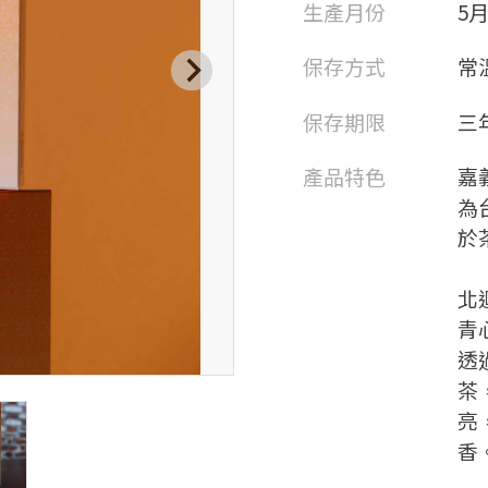
生產月份
5
保存方式
常
保存期限
三
產品特色
嘉
為
於
北
青
透
茶
亮
香