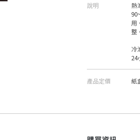
說明
熱
9
用
整
冷
2
產品定價
紙盒
要看申請秘笈嗎？
購買資訊