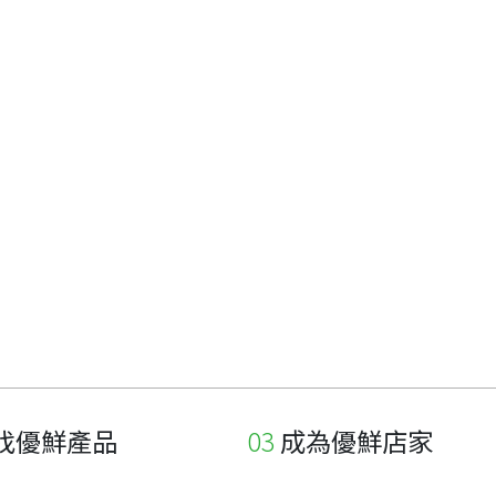
找優鮮產品
成為優鮮店家