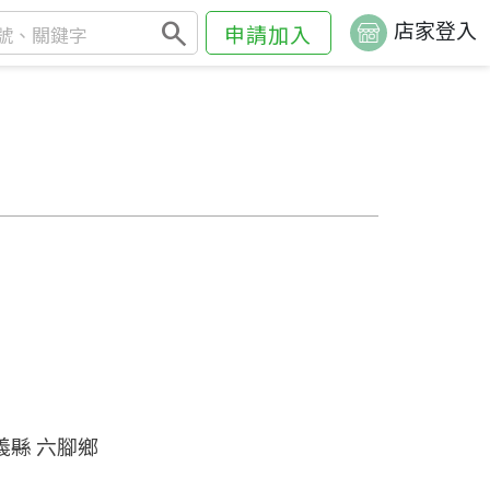
search
店家登入
申請加入
義縣 六腳鄉