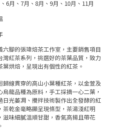
月、6月、7月、8月、9月、10月、11月
溫
年
義六腳的張瑋焙茶工作室，主要銷售項目
台灣紅茶系列，挑選好的茶葉品質，致力
茶葉烘焙，呈現出有個性的紅茶。
迴歸線貫穿的高山小葉種紅茶，以金萱及
心烏龍品種為原料，手工採摘一心二葉，
過日光萎凋、攪拌技術製作出全發酵的紅
，茶乾金毫略顯呈現條型，茶湯淺紅明
，滋味細膩溫順甘甜，香氣高揚且帶花
。