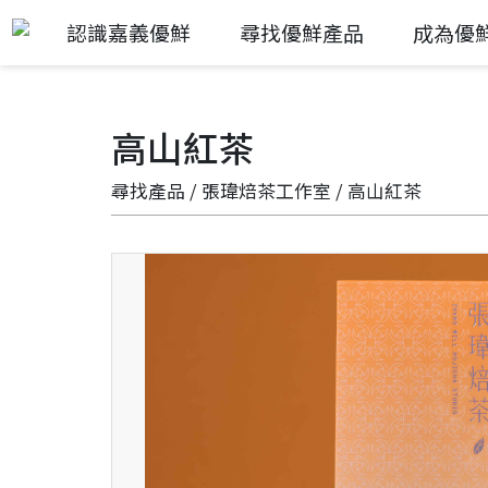
認識嘉義優鮮
尋找優鮮產品
成為優
高山紅茶
尋找產品
/
張瑋焙茶工作室
/ 高山紅茶