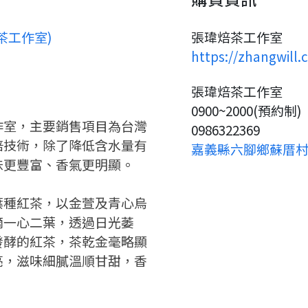
要申請新產品嗎？
註冊完成
茶工作室)
張瑋焙茶工作室
https://zhangwill.
請加入LINE好友
要註冊嗎？
張瑋焙茶工作室
請掃描或點擊 QR code
嗨~這個 LINE 帳號還沒有註冊
0900~2000(預約制)
訊息
加入「嘉義優鮮」LINE 好友，
過，
作室，主要銷售項目為台灣
0986322369
才能繼續註冊喔。
想知道怎麼做更容易通過審核
只要驗證手機號碼就能完成註
焙技術，除了降低含水量有
嘉義縣六腳鄉蘇厝村2
嗎？
冊。
點擊加入 LINE 好友
味更豐富、香氣更明顯。
看看申請教學吧！
確認
您的申請資料正在等候審查中，
您要繼續嗎？
註冊完成了！
要申請新產品嗎？
開始填寫申請資料吧~
如果你已經準備好了，
葉種紅茶，以金萱及青心烏
返回
繼續註冊
點擊「直接申請」按鈕開始填寫
返回
繼續註冊
摘一心二葉，透過日光萎
查看申請進度
申請新產品
申請表。
填寫申請資料
發酵的紅茶，茶乾金毫略顯
返回首頁
亮，滋味細膩溫順甘甜，香
返回首頁
直接申請
看密笈