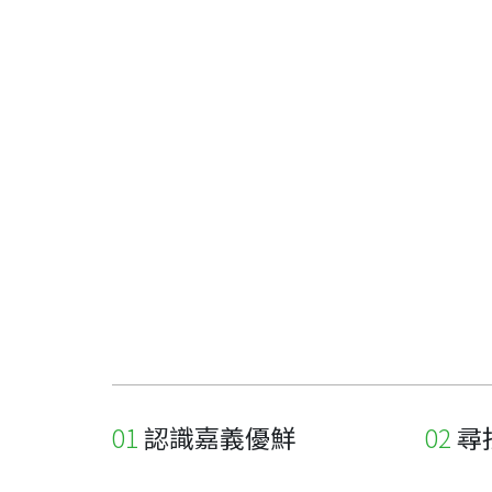
認識嘉義優鮮
尋