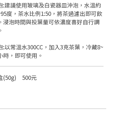
泡:建議使用玻璃及白瓷器皿沖泡，水溫約
0~95度，茶水比例1:50，將茶過濾出即可飲
。浸泡時間與投葉量可依濃度喜好自行調
。
泡:以常溫水300CC，加入3克茶葉，冷藏8~
4小時，即可使用。
(50g) 500元