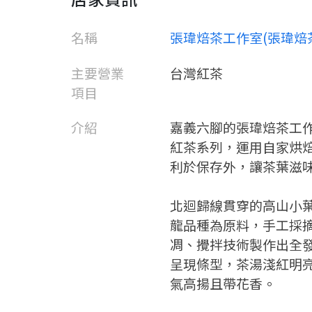
名稱
張瑋焙茶工作室(張瑋焙
主要營業
台灣紅茶
項目
介紹
嘉義六腳的張瑋焙茶工
紅茶系列，運用自家烘
利於保存外，讓茶葉滋
北迴歸線貫穿的高山小
龍品種為原料，手工採
凋、攪拌技術製作出全
呈現條型，茶湯淺紅明
氣高揚且帶花香。