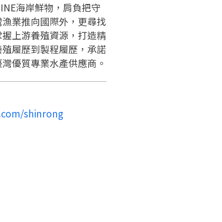
LINE海岸鮮物，肩負把守
灣漁業推向國際外，更尋找
掌握上游養殖資源，打造精
養殖履歷到製程履歷，承諾
臺灣優質專業水產供應商。
.com/shinrong