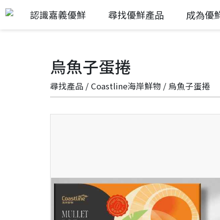
認識嘉義優鮮
尋找優鮮產品
成為優
烏魚子蛋捲
尋找產品
/
Coastline海岸鮮物
/ 烏魚子蛋捲