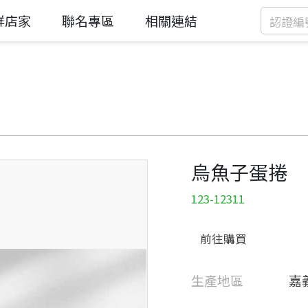
鮮店家
聯名專區
相關連結
烏魚子蛋捲
123-12311
前往購買
生產地區
嘉