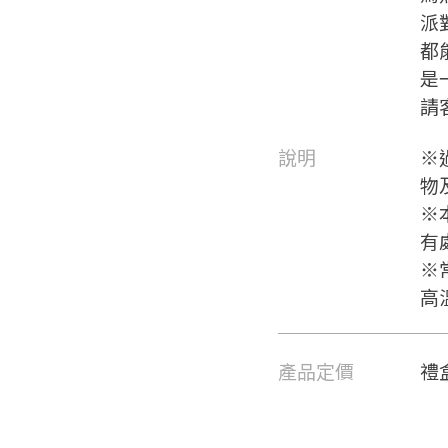
派
都
是
請
說明
※
物
※
有
※
高
要看申請秘笈嗎？
產品定價
禮盒
要申請新產品嗎？
註冊完成