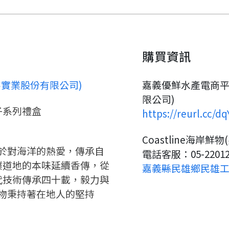
請加入LINE好友
要註冊嗎？
購買資訊
請掃描或點擊 QR code
嗨~這個 LINE 帳號還沒有註冊
訊息
加入「嘉義優鮮」LINE 好友，
過，
才能繼續註冊喔。
想知道怎麼做更容易通過審核
只要驗證手機號碼就能完成註
(鑫溶實業股份有限公司)
嘉義優鮮水產電商平台
嗎？
冊。
限公司)
點擊加入 LINE 好友
看看申請教學吧！
確認
您的申請資料正在等候審查中，
您要繼續嗎？
註冊完成了！
子系列禮盒
https://reurl.cc/dq
要申請新產品嗎？
開始填寫申請資料吧~
如果你已經準備好了，
Coastline海岸
返回
繼續註冊
點擊「直接申請」按鈕開始填寫
返回
繼續註冊
，源於對海洋的熱愛，傳承自
電話客服：05-22012
查看申請進度
申請新產品
申請表。
填寫申請資料
樸道地的本味延續香傳，從
嘉義縣民雄鄉民雄工業區中
返回首頁
代技術傳承四十載，毅力與
返回首頁
直接申請
看密笈
岸鮮物秉持著在地人的堅持
返回首頁