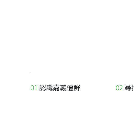
認識嘉義優鮮
尋
關於優鮮品牌
尋找店
最新消息
尋找產
職人誌