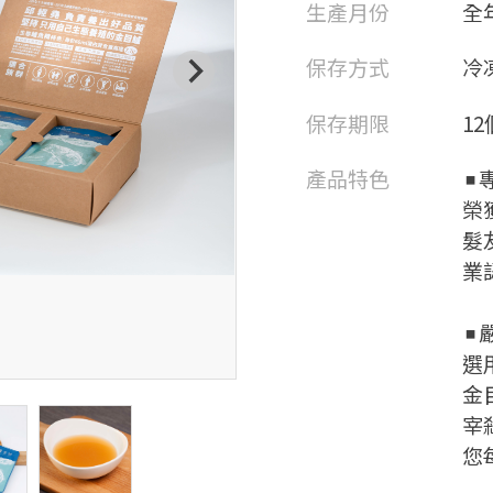
生產月份
全
保存方式
冷
保存期限
1
產品特色
◾
榮
髮
業
◾
選
金
宰
您