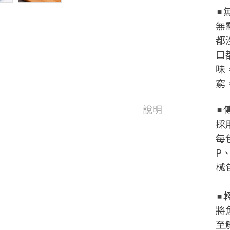
◾
無
都
口
味
窮
說明
◾
採
每包
P
械
◾
將
至