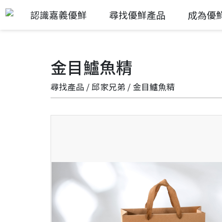
認識嘉義優鮮
尋找優鮮產品
成為優
金目鱸魚精
尋找產品
/
邱家兄弟
/ 金目鱸魚精