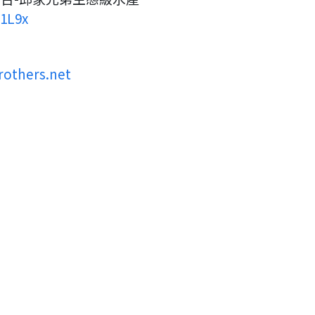
G1L9x
rothers.net