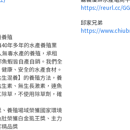
如果你已經準備好了，
https://reurl.cc/G
返回
繼續註冊
點擊「直接申請」按鈕開始填寫
返回
繼續註冊
查看申請進度
申請新產品
申請表。
填寫申請資料
邱家兄弟
返回首頁
https://www.chiub
返回首頁
級養殖
直接申請
看密笈
40年多年的水產養殖業
返回首頁
投入無毒水產的養殖，承租
部魚蝦皆自產自銷。我們全
、健康、安全的水產食材。
共生混養】的養殖方法，養
抗生素、無生長激素，連魚
工除草，不使用除草劑，確
獎、養殖場域榮獲國家環境
魚肚榮獲白金虱王獎、主力
宴精品獎