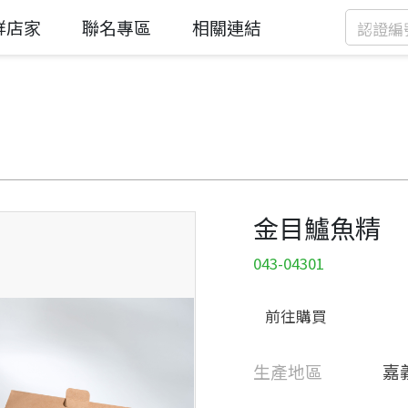
鮮店家
聯名專區
相關連結
金目鱸魚精
043-04301
前往購買
生產地區
嘉