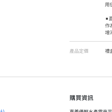
用
◾
作
要看申請秘笈嗎？
增
要申請新產品嗎？
註冊完成
產品定價
禮盒
請加入LINE好友
要註冊嗎？
請掃描或點擊 QR code
嗨~這個 LINE 帳號還沒有註冊
訊息
加入「嘉義優鮮」LINE 好友，
過，
才能繼續註冊喔。
想知道怎麼做更容易通過審核
只要驗證手機號碼就能完成註
購買資訊
嗎？
冊。
點擊加入 LINE 好友
看看申請教學吧！
確認
您的申請資料正在等候審查中，
您要繼續嗎？
註冊完成了！
要申請新產品嗎？
開始填寫申請資料吧~
社)
嘉義優鮮水產電商平