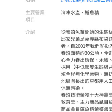
主要營業
冷凍水產、鱸魚精
項目
介紹
從養殖魚苗開始的生態
邱家兄弟是嘉義縣布袋鎮
者，自2001年我們就
養殖面積約30公頃，全
心全力養出環保、永續
採用【中低密度生態級
殖全程無化學藥物、無
池周圍長出的草都用人
保無污染。
養殖技術榮獲十大神農
教育獎、主力商品虱目
商品金目鱸魚精榮獲海