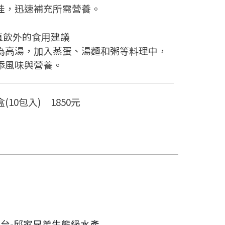
佳，迅速補充所需營養。
️直飲外的食用建議
為高湯，加入蒸蛋、湯麵和粥等料理中，
添風味與營養。
(10包入) 1850元
台-邱家兄弟生態級水產