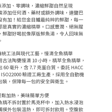
️無添加、零調味，濃縮鮮甜自然呈現
需添加任何酒、藥材或額外調味，連鹽巴
沒有加！給您金目鱸最純粹的鮮甜，每一
都是真實的濃縮精華。口感豐潤、絕無腥
，鮮甜好喝就像厚版鮮魚湯，令人回味無
。
️傳統工法與現代工藝，慢滴全魚精華
用古法陶甕慢滴 10 小時，精萃全魚精華，
 60 毫升，含 7.7 克蛋白質。委託 HACC
、ISO22000 驗證工廠生產，採用全自動機
包裝，保障每一包的安全與衛生。
️輕鬆加熱，美味簡單方便
魚精不拆封置於馬克杯中，加入熱水浸泡
觸摸外包裝溫熱，即可拆封飲用。空腹飲