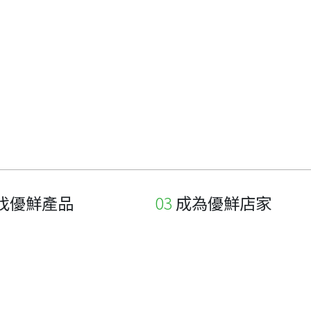
找優鮮產品
成為優鮮店家
家
申請與展延
品
申請店家、產品認證
如何申請店家及產品