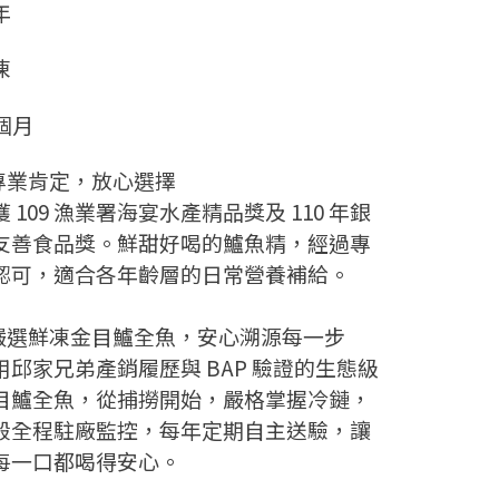
年
凍
2個月
️專業肯定，放心選擇
獲 109 漁業署海宴水產精品獎及 110 年銀
友善食品獎。鮮甜好喝的鱸魚精，經過專
認可，適合各年齡層的日常營養補給。
️嚴選鮮凍金目鱸全魚，安心溯源每一步
用邱家兄弟產銷履歷與 BAP 驗證的生態級
目鱸全魚，從捕撈開始，嚴格掌握冷鏈，
殺全程駐廠監控，每年定期自主送驗，讓
每一口都喝得安心。