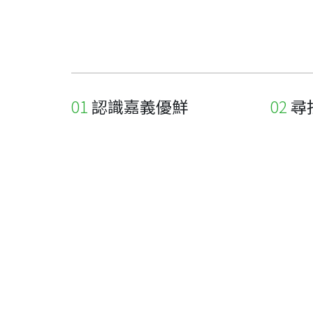
認識嘉義優鮮
尋
關於優鮮品牌
尋找店
最新消息
尋找產
職人誌