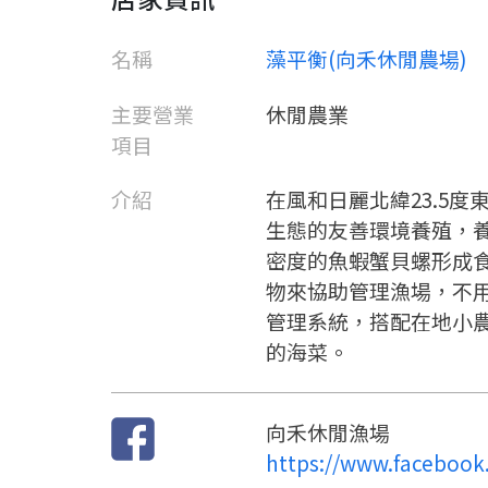
名稱
藻平衡(向禾休閒農場)
主要營業
休閒農業
項目
介紹
在風和日麗北緯23.5
生態的友善環境養殖，
密度的魚蝦蟹貝螺形成
物來協助管理漁場，不
管理系統，搭配在地小
的海菜。
向禾休閒漁場
https://www.facebook