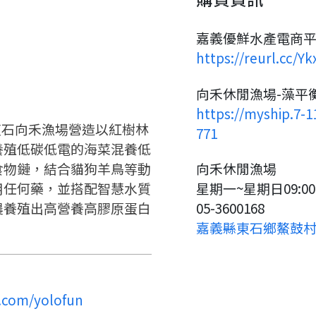
請掃描或點擊 QR code
嗨~這個 LINE 帳號還沒有註冊
訊息
加入「嘉義優鮮」LINE 好友，
過，
嘉義優鮮水產電商平
才能繼續註冊喔。
想知道怎麼做更容易通過審核
只要驗證手機號碼就能完成註
https://reurl.cc/Yk
嗎？
冊。
點擊加入 LINE 好友
看看申請教學吧！
確認
您的申請資料正在等候審查中，
您要繼續嗎？
註冊完成了！
向禾休閒漁場-藻平
要申請新產品嗎？
開始填寫申請資料吧~
https://myship.7-
如果你已經準備好了，
度東石向禾漁場營造以紅樹林
771
返回
繼續註冊
點擊「直接申請」按鈕開始填寫
返回
繼續註冊
養殖低碳低電的海菜混養低
查看申請進度
申請新產品
申請表。
填寫申請資料
食物鏈，結合貓狗羊鳥等動
向禾休閒漁場
返回首頁
返回首頁
用任何藥，並搭配智慧水質
星期一~星期日09:00-
直接申請
看密笈
農養殖出高營養高膠原蛋白
05-3600168
嘉義縣東石鄉鰲鼓村1
返回首頁
.com/yolofun