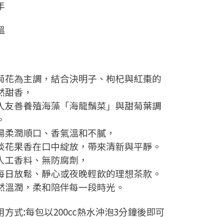
年
溫
年
菊花為主調，結合決明子、枸杞與紅棗的
然甜香，
入友善養殖海藻「海龍鬚菜」與甜菊葉調
。
湯柔潤順口、香氣溫和不膩，
淡花果香在口中綻放，帶來清新與平靜。
人工香料、無防腐劑，
每日放鬆、靜心或夜晚輕飲的理想茶款。
然溫潤，柔和陪伴每一段時光。
用方式:每包以200cc熱水沖泡3分鐘後即可