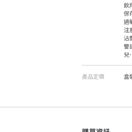
飲
保
過
注
沾
警
兒
產品定價
盒裝
要看申請秘笈嗎？
要申請新產品嗎？
註冊完成
請加入LINE好友
要註冊嗎？
購買資訊