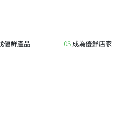
找優鮮產品
成為優鮮店家
家
申請與展延
品
申請店家、產品認證
如何申請店家及產品
如何申請標籤
申請秘笈
常見問題
下載專區