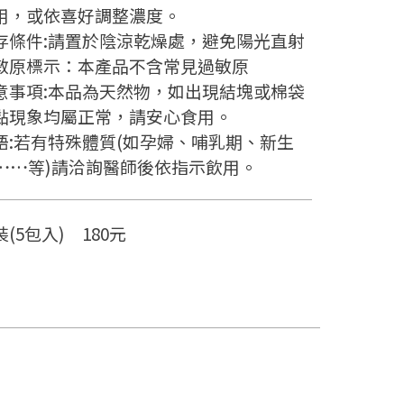
用，或依喜好調整濃度。
存條件:請置於陰涼乾燥處，避免陽光直射
敏原標示：本產品不含常見過敏原
意事項:本品為天然物，如出現結塊或棉袋
黏現象均屬正常，請安心食用。
語:若有特殊體質(如孕婦、哺乳期、新生
……等)請洽詢醫師後依指示飲用。
(5包入) 180元