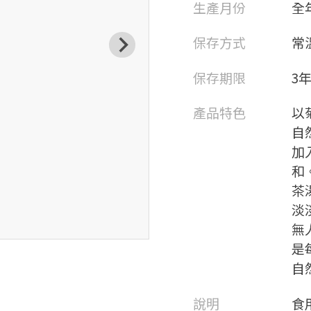
生產月份
全
保存方式
常
保存期限
3
產品特色
以
自
加
和
茶
淡
無
是
自
說明
食