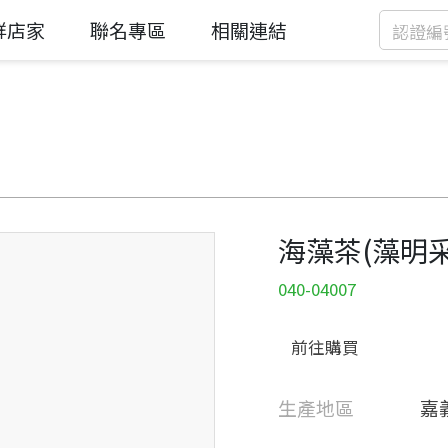
鮮店家
聯名專區
相關連結
海藻茶(藻明采
040-04007
前往購買
生產地區
嘉