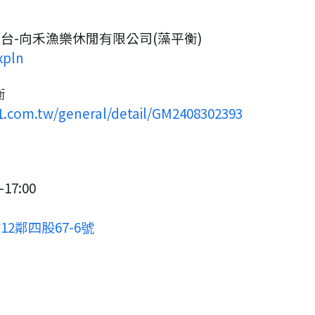
台-向禾漁樂休閒有限公司(藻平衡)
xpln
衡
11.com.tw/general/detail/GM2408302393
17:00
2鄰四股67-6號