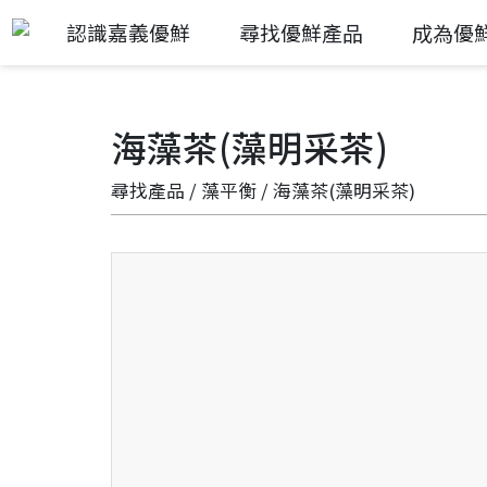
認識嘉義優鮮
尋找優鮮產品
成為優
海藻茶(藻明采茶)
尋找產品
/
藻平衡
/ 海藻茶(藻明采茶)