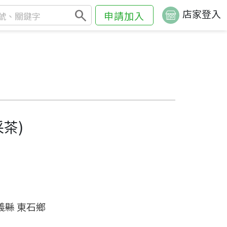
search
店家登入
申請加入
茶)
義縣 東石鄉