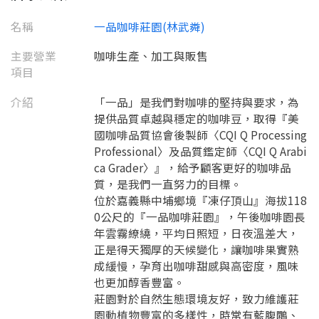
名稱
一品咖啡莊園(林武粦)
主要營業
咖啡生產、加工與販售
項目
介紹
「一品」是我們對咖啡的堅持與要求，為
提供品質卓越與穩定的咖啡豆，取得『美
國咖啡品質協會後製師〈CQI Q Processing
Professional〉及品質鑑定師〈CQI Q Arabi
ca Grader〉』，給予顧客更好的咖啡品
質，是我們一直努力的目標。
位於嘉義縣中埔鄉境『凍仔頂山』海拔118
0公尺的『一品咖啡莊園』，午後咖啡園長
年雲霧繚繞，平均日照短，日夜溫差大，
正是得天獨厚的天候變化，讓咖啡果實熟
成緩慢，孕育出咖啡甜感與高密度，風味
也更加醇香豐富。
莊園對於自然生態環境友好，致力維護莊
園動植物豐富的多樣性，時常有藍腹鷴、