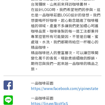
台灣獼猴、山羌前來拜訪咖啡叢林。
要看申請秘笈嗎？
在設計LOGO時，我們希望牠們的參與，這
也是一品咖啡莊園LOGO設計的發想。我們
要申請新產品嗎？
註冊完成
想要喝杯好咖啡，起心動念踏進了咖啡種
植的領域，產量不多讓我們更加細心呵護
咖啡品質。咖啡後製的每一道工法都秉持
請加入LINE好友
專業控管所有可能變因，不管是日曬、蜜
要註冊嗎？
處理、水洗，我們都期待給您一杯暖心的
訊息
請掃描或點擊 QR code
精品咖啡。
加入「嘉義優鮮」LINE 好友，
嗨~這個 LINE 帳號還沒有註冊過，
精品咖啡迷人的豐富層次，可以讓您嗅聞
才能繼續註冊喔。
只要驗證手機號碼就能完成註冊。
變化萬千的香氣，啜飲柔順細緻的醇韻，
您要繼續嗎？
確認
想知道怎麼做更容易通過審核嗎？
點擊加入 LINE 好友
期待您與我們一起來趟一品咖啡的精品之
看看申請教學吧！
您的申請資料正在等候審查中，
註冊完成了！
返回
繼續註冊
旅。
要申請新產品嗎？
開始填寫申請資料吧~
返回
繼續註冊
如果你已經準備好了，
點擊「直接申請」按鈕開始填寫申請表。
查看申請進度
申請新產品
填寫申請資料
一品咖啡莊園
返回首頁
https://www.facebook.com/yipinestate
直接申請
看密笈
返回首頁
一品咖啡莊園
返回首頁
https://lin.ee/8coYlxS