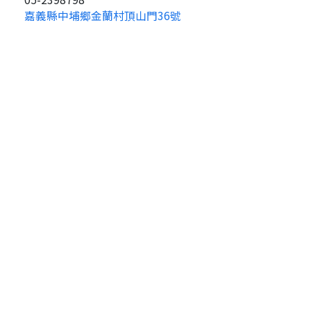
嘉義縣中埔鄉金蘭村頂山門36號