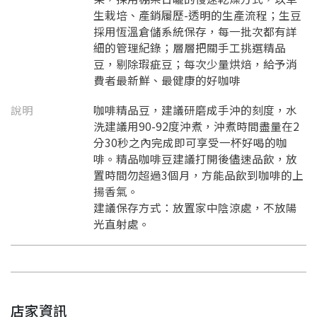
生栽培、產銷履歷-透明的生產流程；生豆
採用恆溫倉儲系統保存，每一批次都有詳
細的管理紀錄；層層把關手工挑選精品
豆，剔除瑕疵豆；每次少量烘焙，給予消
費者最新鮮、最健康的好咖啡
說明
咖啡精品豆，建議研磨成手沖的刻度，水
洗建議用90-92度沖煮，沖煮時間盡量在2
分30秒之內完成即可享受一杯好喝的咖
啡。精品咖啡豆建議打開後儘速品飲，放
置時間勿超過3個月，方能品飲到咖啡的上
揚香氣。
建議保存方式：放置家中陰涼處，不放陽
光直射處。
店家資訊