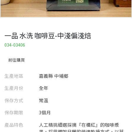
一品 水洗 咖啡豆-中淺偏淺焙
034-03406
前往購買
生產地區
嘉義縣 中埔鄉
生產月份
全年
保存方式
常溫
保存期限
3個月
產品特色
人工精挑細選採摘『在欉紅』的咖啡漿
果，採用棚架日曬的慢速乾燥方式，以草