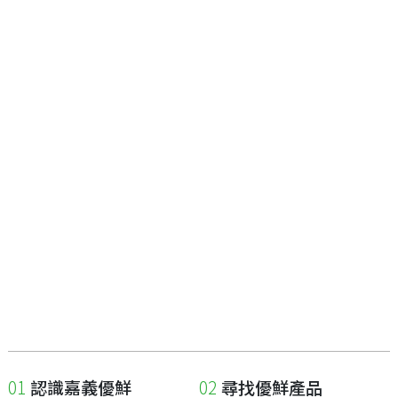
認識嘉義優鮮
尋找優鮮產品