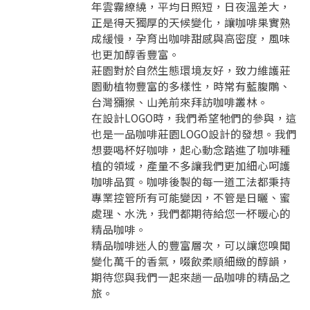
年雲霧繚繞，平均日照短，日夜溫差大，
正是得天獨厚的天候變化，讓咖啡果實熟
成緩慢，孕育出咖啡甜感與高密度，風味
也更加醇香豐富。
莊園對於自然生態環境友好，致力維護莊
園動植物豐富的多樣性，時常有藍腹鷴、
台灣獼猴、山羌前來拜訪咖啡叢林。
在設計LOGO時，我們希望牠們的參與，這
也是一品咖啡莊園LOGO設計的發想。我們
想要喝杯好咖啡，起心動念踏進了咖啡種
植的領域，產量不多讓我們更加細心呵護
咖啡品質。咖啡後製的每一道工法都秉持
專業控管所有可能變因，不管是日曬、蜜
處理、水洗，我們都期待給您一杯暖心的
精品咖啡。
精品咖啡迷人的豐富層次，可以讓您嗅聞
變化萬千的香氣，啜飲柔順細緻的醇韻，
期待您與我們一起來趟一品咖啡的精品之
旅。