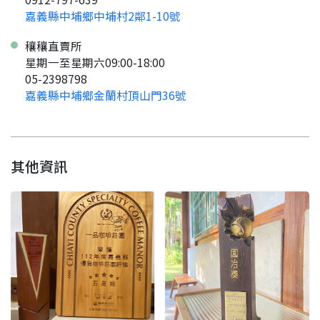
嘉義縣中埔鄉中埔村2鄰1-10號
穰穰直賣所
星期一至星期六09:00-18:00
05-2398798
嘉義縣中埔鄉金蘭村頂山門36號
要看申請秘笈嗎？
其他資訊
要申請新產品嗎？
註冊完成
請加入LINE好友
要註冊嗎？
訊息
請掃描或點擊 QR code
加入「嘉義優鮮」LINE 好友，
嗨~這個 LINE 帳號還沒有註冊過，
才能繼續註冊喔。
只要驗證手機號碼就能完成註冊。
您要繼續嗎？
確認