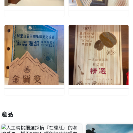
想知道怎麼做更容易通過審核嗎？
點擊加入 LINE 好友
看看申請教學吧！
您的申請資料正在等候審查中，
註冊完成了！
返回
繼續註冊
要申請新產品嗎？
開始填寫申請資料吧~
返回
繼續註冊
如果你已經準備好了，
點擊「直接申請」按鈕開始填寫申請表。
查看申請進度
申請新產品
填寫申請資料
返回首頁
直接申請
看密笈
返回首頁
返回首頁
產品