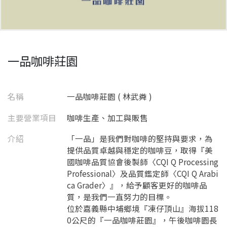
一品咖啡莊園
名稱
一品咖啡莊園 ( 林武粦 )
主要營業項目
咖啡生產、加工與販售
介紹
「一品」是我們對咖啡的堅持與要求，為
提供品質卓越與穩定的咖啡豆，取得『美
國咖啡品質協會後製師〈CQI Q Processing
Professional〉及品質鑑定師〈CQI Q Arabi
ca Grader〉』，給予顧客更好的咖啡品
質，是我們一直努力的目標。
位於嘉義縣中埔鄉境『凍仔頂山』海拔118
0公尺的『一品咖啡莊園』，午後咖啡園長