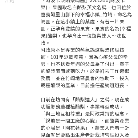
介紹
『阿波卡樂酪梨崎園』avocado(阿波卡
樂)，果園取名自酪梨英文名稱，也因位於
嘉義阿里山腳下的幸福小鎮_竹崎，命名為
崎園。在這小鎮上的某處，有著一片果
園，正孕育豐饒的果實，果實的名為(幸福
果)酪梨，也孕育出一位酪梨達人～沈世
政。
阿政原本是專業的蒸氣鍋爐製造修理技
師，101年返鄉務農，因為心疼父母的辛
勞，也不捨看年邁的父母為了付出一輩子
的酪梨園而感到吃力，於是辭去工作返鄉
務農，並在竹崎地區農會的協助下，投入
栽種酪梨的產業，目前擔任產銷班班長。
要看申請秘笈嗎？
目前在坊間有「酪梨達人」之稱，現在成
要申請新產品嗎？
功返鄉務農種植酪梨，事業轉型成功，
註冊完成
「與土地互相尊重」是阿政秉持的理念。
「鍋爐是一間工廠的心臟」，而酪梨產業
請加入LINE好友
的心臟是「開花著果」，農業入門者一針
要註冊嗎？
見血就是要點出生產者對栽培管理投入及