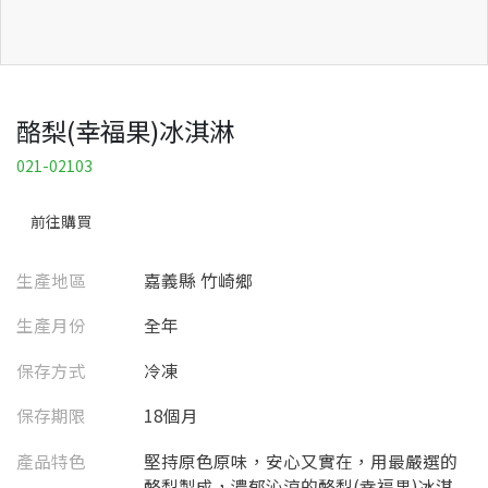
酪梨(幸福果)冰淇淋
021-02103
前往購買
生產地區
嘉義縣 竹崎鄉
生產月份
全年
保存方式
冷凍
保存期限
18個月
產品特色
堅持原色原味，安心又實在，用最嚴選的
酪梨製成，濃郁沁涼的酪梨(幸福果)冰淇