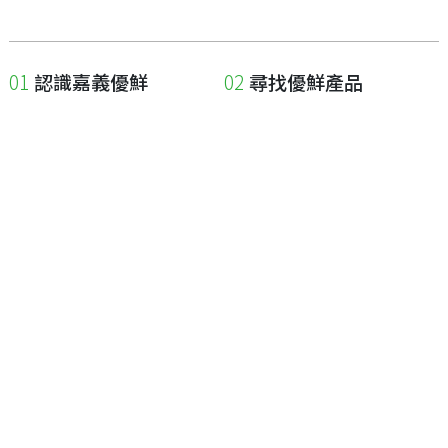
認識嘉義優鮮
尋找優鮮產品
關於優鮮品牌
尋找店家
最新消息
尋找產品
職人誌
成為優鮮店家
相關連結
申請與展延
嘉義縣政府
申請店家、產品認證
嘉義縣政府農業處
如何申請店家及產品
嘉義縣文化觀光局
如何申請標籤
嘉義極光哈密瓜
申請秘笈
嘉義優鮮水產電商平台