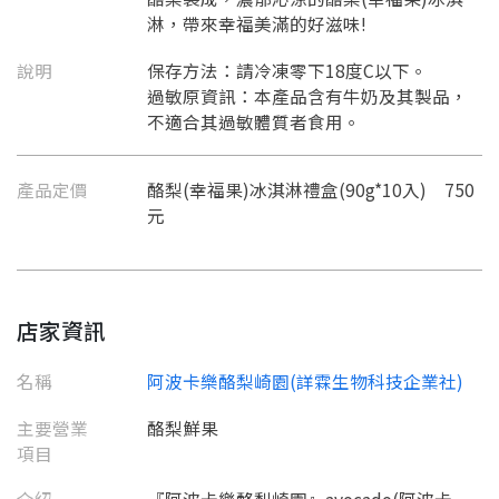
淋，帶來幸福美滿的好滋味!
說明
保存方法：請冷凍零下18度C以下。
過敏原資訊：本產品含有牛奶及其製品，
不適合其過敏體質者食用。
產品定價
酪梨(幸福果)冰淇淋禮盒(90g*10入) 750
元
店家資訊
名稱
阿波卡樂酪梨崎園(詳霖生物科技企業社)
主要營業
酪梨鮮果
項目