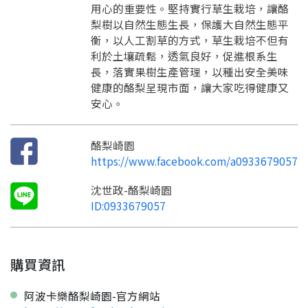
訊息
請掃描或點擊 QR code
用心的重要性。堅持實行草生栽培，讓酪
加入「嘉義優鮮」LINE 好友，
嗨~這個 LINE 帳號還沒有註冊過，
梨樹以自然生態生長，保護大自然生態平
才能繼續註冊喔。
只要驗證手機號碼就能完成註冊。
衡，以人工割草的方式，草生栽培不但有
您要繼續嗎？
確認
利於土壤疏鬆，透氣良好，促進根系生
想知道怎麼做更容易通過審核嗎？
點擊加入 LINE 好友
長，落實果樹生產管理，以種出安全美味
看看申請教學吧！
您的申請資料正在等候審查中，
註冊完成了！
返回
繼續註冊
健康的酪梨呈現市面，讓大家吃得健康又
要申請新產品嗎？
開始填寫申請資料吧~
返回
繼續註冊
如果你已經準備好了，
安心。
點擊「直接申請」按鈕開始填寫申請表。
查看申請進度
申請新產品
填寫申請資料
返回首頁
直接申請
看密笈
返回首頁
酪梨崎園
https://www.facebook.com/a0933679057
返回首頁
沈世政-酪梨崎園
ID:0933679057
購買資訊
阿波卡樂酪梨崎園-官方網站