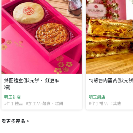
要看申請秘笈嗎？
要申請新產品嗎？
註冊完成
請加入LINE好友
要註冊嗎？
訊息
請掃描或點擊 QR code
加入「嘉義優鮮」LINE 好友，
嗨~這個 LINE 帳號還沒有註冊過，
才能繼續註冊喔。
只要驗證手機號碼就能完成註冊。
您要繼續嗎？
確認
想知道怎麼做更容易通過審核嗎？
點擊加入 LINE 好友
看看申請教學吧！
您的申請資料正在等候審查中，
註冊完成了！
返回
繼續註冊
雙圓禮盒(狀元餅、 紅豆麻
特級魯肉蛋黃(狀元餅
要申請新產品嗎？
開始填寫申請資料吧~
返回
繼續註冊
如果你已經準備好了，
糬)
點擊「直接申請」按鈕開始填寫申請表。
查看申請進度
申請新產品
填寫申請資料
明玉餅店
明玉餅店
返回首頁
直接申請
看密笈
#伴手禮品 #加工品-麵食、糕餅
#伴手禮品 #其他
返回首頁
返回首頁
看更多產品 >