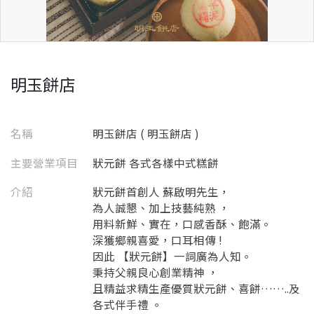
明玉餅店
名稱
明玉餅店 ( 明玉餅店 )
主要營業項目
狀元餅 各式各樣中式糕餅
介紹
狀元餅首創人 蘇啟明先生，
為人誠懇、加上技藝純熟 ，
用料新鮮、實在，口感香酥、飽滿。
深獲鄉親喜愛，口耳相傳 !
因此 【狀元餅】一詞廣為人知。
秉持父親良心創業精神 ，
且精益求精生產優質狀元餅、喜餅……..及
各式伴手禮 。