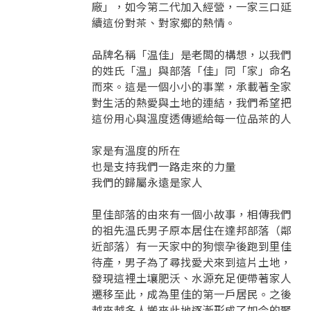
廠」，如今第二代加入經營，一家三口延
續這份對茶、對家鄉的熱情。
品牌名稱「温佳」是老闆的構想，以我們
的姓氏「温」與部落「佳」同「家」命名
而來。這是一個小小的事業，承載著全家
對生活的熱愛與土地的連結，我們希望把
這份用心與溫度透傳遞給每一位品茶的人
家是有溫度的所在
也是支持我們一路走來的力量
我們的歸屬永遠是家人
里佳部落的由來有一個小故事，相傳我們
的祖先温氏男子原本居住在達邦部落（鄰
近部落）有一天家中的狗懷孕後跑到里佳
待產，男子為了尋找愛犬來到這片土地，
發現這裡土壤肥沃、水源充足便帶著家人
遷移至此，成為里佳的第一戶居民。之後
越來越多人搬來此地逐漸形成了如今的聚