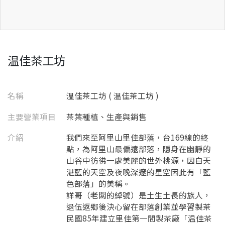
温佳茶工坊
名稱
温佳茶工坊 ( 温佳茶工坊 )
主要營業項目
茶葉種植、生產與銷售
介紹
我們來至阿里山里佳部落，台169線的終
點，為阿里山最偏遠部落，隱身在幽靜的
山谷中彷彿一處美麗的世外桃源，因白天
湛藍的天空及夜晚深邃的星空因此有「藍
色部落」的美稱。
詳哥（老闆的綽號）是土生土長的族人，
退伍返鄉後決心留在部落創業並學習製茶
民國85年建立里佳第一間製茶廠「温佳茶