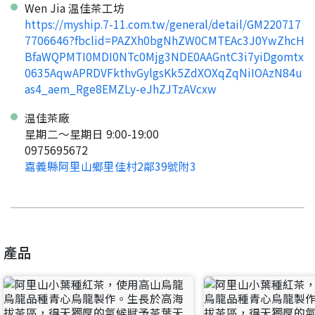
Wen Jia 温佳茶工坊
要申請新產品嗎？
https://myship.7-11.com.tw/general/detail/GM220717
註冊完成
7706646?fbclid=PAZXh0bgNhZW0CMTEAc3J0YwZhcH
BfaWQPMTI0MDI0NTc0Mjg3NDE0AAGntC3i7yiDgomtx
請加入LINE好友
0635AqwAPRDVFkthvGylgsKk5ZdXOXqZqNiIOAzN84u
要註冊嗎？
as4_aem_Rge8EMZLy-eJhZJTzAVcxw
訊息
請掃描或點擊 QR code
加入「嘉義優鮮」LINE 好友，
嗨~這個 LINE 帳號還沒有註冊過，
温佳茶廠
才能繼續註冊喔。
只要驗證手機號碼就能完成註冊。
星期二～星期日 9:00-19:00
您要繼續嗎？
確認
0975695672
想知道怎麼做更容易通過審核嗎？
點擊加入 LINE 好友
嘉義縣阿里山鄉里佳村2鄰39號附3
看看申請教學吧！
您的申請資料正在等候審查中，
註冊完成了！
返回
繼續註冊
要申請新產品嗎？
開始填寫申請資料吧~
返回
繼續註冊
如果你已經準備好了，
點擊「直接申請」按鈕開始填寫申請表。
查看申請進度
申請新產品
填寫申請資料
返回首頁
直接申請
看密笈
返回首頁
產品
返回首頁