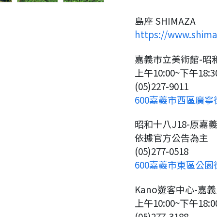
島座 SHIMAZA
https://www.shim
嘉義市立美術館-昭
上午10:00~下午18:3
(05)227-9011
600嘉義市西區廣寧街
昭和十八J18-原嘉
依據官方公告為主
(05)277-0518
600嘉義市東區公園
要看申請秘笈嗎？
Kano遊客中心-嘉義
上午10:00~下午18:0
要申請新產品嗎？
註冊完成
(05)277-3188