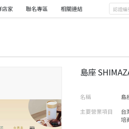
鮮店家
聯名專區
相關連結
島座 SHIMAZ
名稱
島座
主要營業項目
台
培