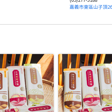
嘉義市東區山子頂26
請加入LINE好友
要註冊嗎？
請掃描或點擊 QR code
嗨~這個 LINE 帳號還沒有註冊
訊息
加入「嘉義優鮮」LINE 好友，
過，
才能繼續註冊喔。
想知道怎麼做更容易通過審核
只要驗證手機號碼就能完成註
嗎？
冊。
點擊加入 LINE 好友
看看申請教學吧！
確認
您的申請資料正在等候審查中，
您要繼續嗎？
註冊完成了！
要申請新產品嗎？
開始填寫申請資料吧~
如果你已經準備好了，
返回
繼續註冊
點擊「直接申請」按鈕開始填寫
返回
繼續註冊
查看申請進度
申請新產品
申請表。
填寫申請資料
返回首頁
返回首頁
直接申請
看密笈
返回首頁