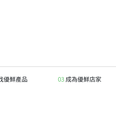
找優鮮產品
成為優鮮店家
家
申請與展延
品
申請店家、產品認證
如何申請店家及產品