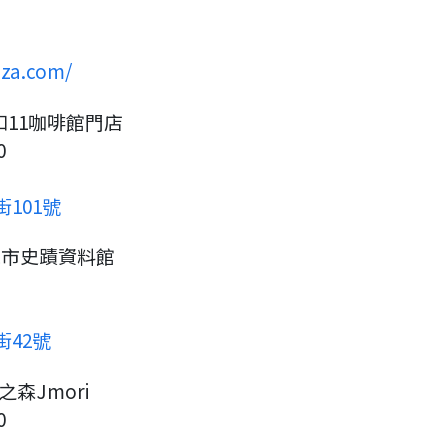
aza.com/
和11咖啡館門店
0
101號
義市史蹟資料館
街42號
之森Jmori
0