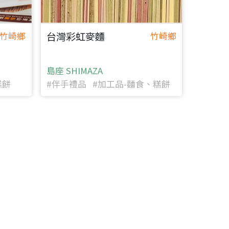
台灣彩虹麥麵
竹崎鄉
竹崎鄉
島座 SHIMAZA
糕餅
#伴手禮品 #加工品-麵食、糕餅