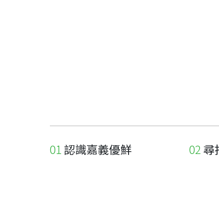
認識嘉義優鮮
尋
關於優鮮品牌
尋找店
最新消息
尋找產
職人誌