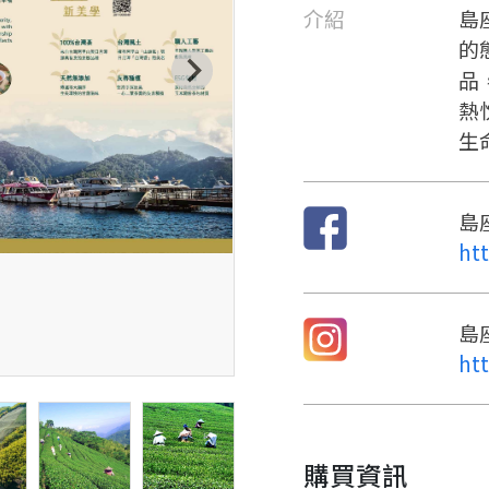
介紹
島
的
品
熱
生
島座
ht
島座
ht
購買資訊