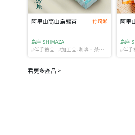
阿里山高山烏龍茶
阿里
竹崎鄉
島座 SHIMAZA
島座 S
#伴手禮品 #加工品-咖啡、茶、可可
#伴手
看更多產品 >