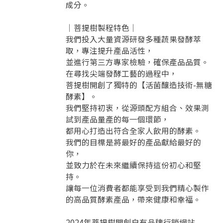
成分。
｜菩提樹製程特色｜
我們投入大量資源研發多種蔬果發酵萃
取，專注提升產品活性，
並進行第三方專家檢驗，確保產品品質。
在尋找尖端發酵工藝的過程中，
菩提樹開創了獨特的【活菌釀造技術-無糖
酵素】。
我們堅持初衷，從源頭配方組合、效果測
試到產品量產的每一個環節，
都用心打造出符合全家人飲用的酵素。
我們的目標是將最好的產品獻給最好的
你，
並致力於在未來繼續保持這份初心和堅
持。
讓每一位消費者都能享受到我們精心製作
的高品質酵素產品，帶來健康和幸福。
2024年菩提樹開創自有品牌行銷網站