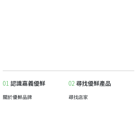
認識嘉義優鮮
尋找優鮮產品
關於優鮮品牌
尋找店家
最新消息
尋找產品
職人誌
成為優鮮店家
相關連結