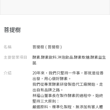
菩提樹
名稱
菩提樹 ( 菩提樹 )
主要營業項目
酵素.酵素飲料.沖泡飲品.酵素軟糖.酵素益生
菌.
介紹
20年來，我們只堅持一件事，那就是從善
出發，用心做好酵素。
我們從專業酵素研發製造代工廠開始，走
出自有品牌之路。
林福山董事長在製作酵素的過程中，始終
堅持三大原則：
嚴選原料、標準化製程、無添加有害人體