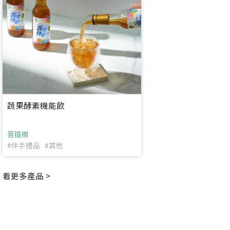
返回
繼續註冊
要申請新產品嗎？
開始填寫申請資料吧~
返回
繼續註冊
如果你已經準備好了，
點擊「直接申請」按鈕開始填寫申請表。
查看申請進度
申請新產品
填寫申請資料
返回首頁
直接申請
看密笈
返回首頁
返回首頁
蔬果酵素機能飲
菩提樹
#伴手禮品 #其他
看更多產品 >