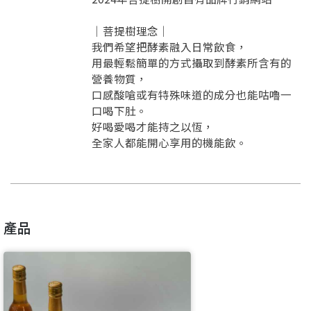
｜菩提樹理念｜
我們希望把酵素融入日常飲食，
用最輕鬆簡單的方式攝取到酵素所含有的
營養物質，
口感酸嗆或有特殊味道的成分也能咕嚕一
口喝下肚。
好喝愛喝才能持之以恆，
要看申請秘笈嗎？
全家人都能開心享用的機能飲。
要申請新產品嗎？
註冊完成
請加入LINE好友
產品
要註冊嗎？
訊息
請掃描或點擊 QR code
加入「嘉義優鮮」LINE 好友，
嗨~這個 LINE 帳號還沒有註冊過，
才能繼續註冊喔。
只要驗證手機號碼就能完成註冊。
您要繼續嗎？
確認
想知道怎麼做更容易通過審核嗎？
點擊加入 LINE 好友
看看申請教學吧！
您的申請資料正在等候審查中，
註冊完成了！