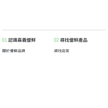
認識嘉義優鮮
尋找優鮮產品
關於優鮮品牌
尋找店家
最新消息
尋找產品
職人誌
成為優鮮店家
相關連結
申請與展延
嘉義縣政府
申請店家、產品認證
嘉義縣政府農業處