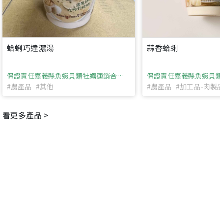
請加入LINE好友
要註冊嗎？
訊息
請掃描或點擊 QR code
加入「嘉義優鮮」LINE 好友，
嗨~這個 LINE 帳號還沒有註冊過，
蛤蜊巧達濃湯
蒜香蛤蜊
才能繼續註冊喔。
只要驗證手機號碼就能完成註冊。
您要繼續嗎？
確認
想知道怎麼做更容易通過審核嗎？
點擊加入 LINE 好友
保證責任嘉義縣魚蝦貝類牡蠣運銷合作社
看看申請教學吧！
您的申請資料正在等候審查中，
註冊完成了！
返回
繼續註冊
#農產品 #其他
#農產品 #加工品-肉
要申請新產品嗎？
開始填寫申請資料吧~
返回
繼續註冊
如果你已經準備好了，
點擊「直接申請」按鈕開始填寫申請表。
查看申請進度
申請新產品
填寫申請資料
看更多產品 >
返回首頁
直接申請
看密笈
返回首頁
返回首頁