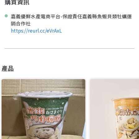
購買資訊
嘉義優鮮水產電商平台-保證責任嘉義縣魚蝦貝類牡蠣運
銷合作社
https://reurl.cc/eVrAxL
產品
要看申請秘笈嗎？
要申請新產品嗎？
註冊完成