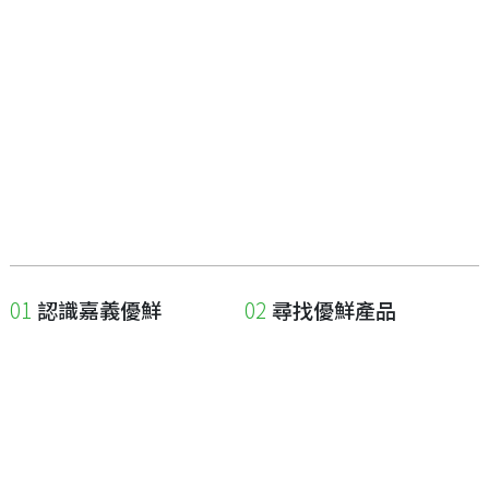
認識嘉義優鮮
尋找優鮮產品
關於優鮮品牌
尋找店家
最新消息
尋找產品
職人誌