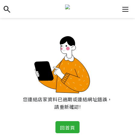
search
search
dehaze
您連結店家資料已過期或連結網址錯誤，
請重新確認!
回首頁