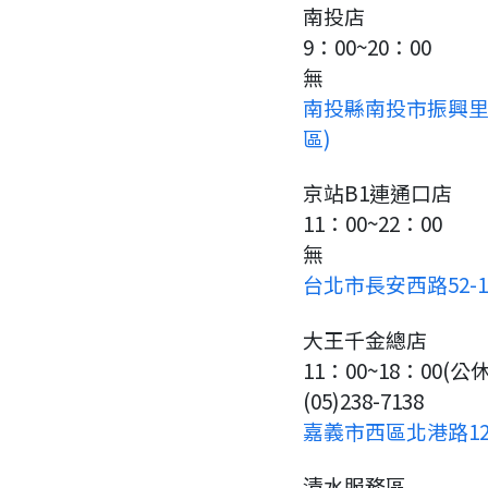
註冊完成
南投店
9：00~20：00
請加入LINE好友
要註冊嗎？
無
南投縣南投市振興里南
請掃描或點擊 QR code
嗨~這個 LINE 帳號還沒有註冊
區)
訊息
加入「嘉義優鮮」LINE 好友，
過，
才能繼續註冊喔。
想知道怎麼做更容易通過審核
只要驗證手機號碼就能完成註
京站B1連通口店
嗎？
冊。
點擊加入 LINE 好友
11：00~22：00
看看申請教學吧！
確認
您的申請資料正在等候審查中，
您要繼續嗎？
註冊完成了！
無
要申請新產品嗎？
開始填寫申請資料吧~
如果你已經準備好了，
台北市長安西路52-
返回
繼續註冊
點擊「直接申請」按鈕開始填寫
返回
繼續註冊
查看申請進度
申請新產品
申請表。
填寫申請資料
大王千金總店
11：00~18：00(
返回首頁
返回首頁
(05)238-7138
直接申請
看密笈
嘉義市西區北港路12
返回首頁
清水服務區