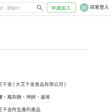
search
店家登入
申請加入
王千金 ( 大王千金食品有限公司 )
糬、鳳梨酥、烤餅、蛋捲
王千金所生產的產品