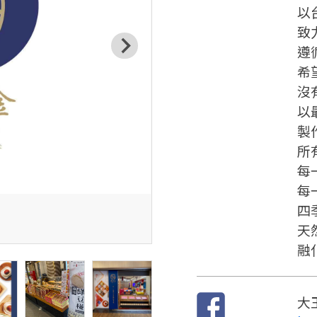
以
致
遵
希
沒
以
製
所
每
每
四
天
融
大