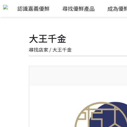
認識嘉義優鮮
尋找優鮮產品
成為優
大王千金
尋找店家
/ 大王千金