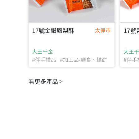
17號金鑽鳳梨酥
17
太保市
大王千金
大王
#伴手禮品 #加工品-麵食、糕餅
#伴手
看更多產品 >