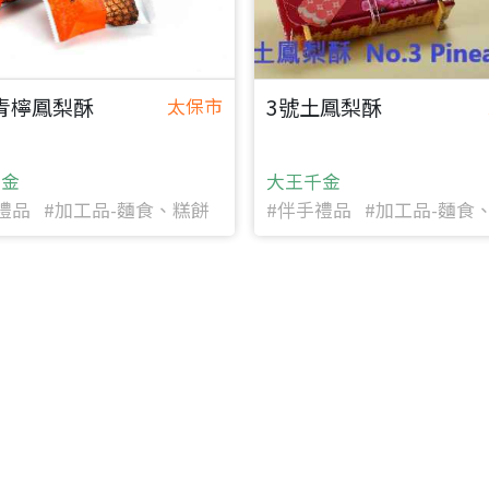
號青檸鳳梨酥
3號土鳳梨酥
太保市
千金
大王千金
禮品 #加工品-麵食、糕餅
#伴手禮品 #加工品-麵食