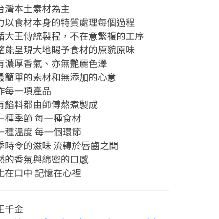
台灣本土素材為主
力以食材本身的特質處理每個過程
循大王傳統製程，不在意繁複的工序
望能呈現大地賜予食材的原貌原味
有濃厚香氣、亦無艷麗色澤
最簡單的素材和無添加的心意
作每一項產品
有餡料都由師傅熬煮製成
一種季節 每一種食材
一種溫度 每一個環節
季時令的滋味 流轉於唇齒之間
然的香氣與綿密的口感
化在口中 記憶在心裡
王千金