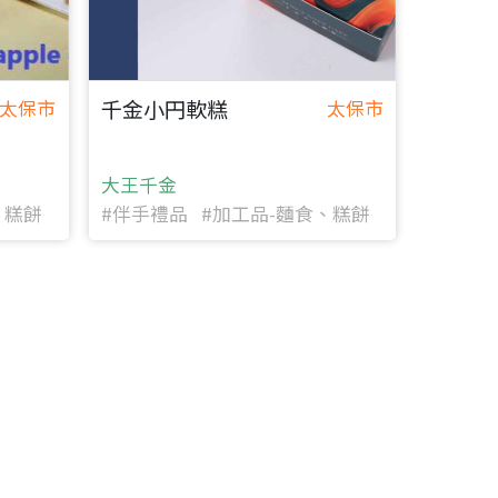
千金小円軟糕
太保市
太保市
大王千金
、糕餅
#伴手禮品 #加工品-麵食、糕餅