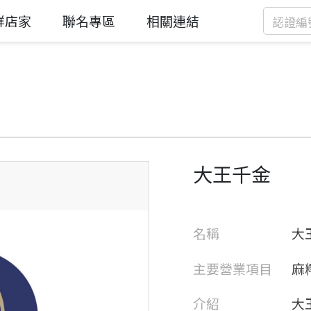
鮮店家
聯名專區
相關連結
大王千金
名稱
大
主要營業項目
麻
介紹
大