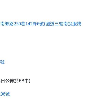
鄉路250巷142弄6號(國道三號南投服務
1號
公休日公佈於FB中)
96號