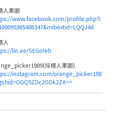
橘人果園
tps://www.facebook.com/profile.php?i
100095365486347&mibextid=LQQJ4d
橘人
ps://lin.ee/SEGoIeb
ange_picker1989(採橘人果園)
tps://instagram.com/orange_picker198
igshid=OGQ5ZDc2ODk2ZA==