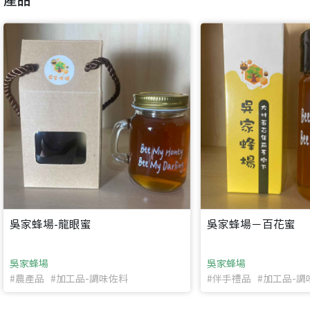
只要驗證手機號碼就能完成註冊。
您要繼續嗎？
確認
想知道怎麼做更容易通過審核嗎？
點擊加入 LINE 好友
看看申請教學吧！
您的申請資料正在等候審查中，
註冊完成了！
返回
繼續註冊
要申請新產品嗎？
開始填寫申請資料吧~
返回
繼續註冊
如果你已經準備好了，
點擊「直接申請」按鈕開始填寫申請表。
查看申請進度
申請新產品
填寫申請資料
返回首頁
直接申請
看密笈
返回首頁
返回首頁
吳家蜂場-龍眼蜜
吳家蜂場－百花蜜
吳家蜂場
吳家蜂場
#農產品 #加工品-調味佐料
#伴手禮品 #加工品-調