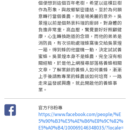
個便想到這個百年老樹，希望以這棵巨樹
作為形象，與故鄉緊密連結。至於為何願
意轉行當個養農，則是場美麗的意外。吳
景煌以前是個熱衷料理的廚師，對身體的
負擔非常重，高血壓，驚覺要好好照顧健
康，心生轉換跑道的念頭，而他的弟弟是
消防員，有次協助處理蜂窩後交給吳景煌
一箱，得到蜂的他靈機一動，決定試試養
蜜蜂。吳景煌本身不是蜂農，完全沒有相
關經驗，於是他上網搜尋部落格養蜂相關
文章，了解業餘的養蜂人如何養蜂，漸漸
上手後請教專業的蜂農該如何培育，一路
走來益發感興趣，就此開啟他的養蜂事
業。
官方FB粉專
https://www.facebook.com/people/%E
5%90%B3%E5%AE%B6%E8%9C%82%
E5%A0%B4/100069146348035/?locale=