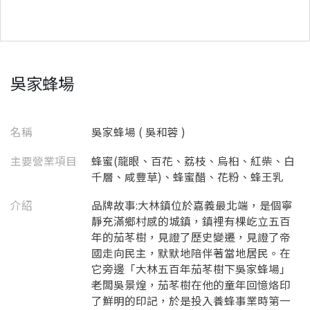
吳家蜂場
名稱
吳家蜂場 ( 吳和蓉 )
主要營業項目
蜂蜜(龍眼、百花、荔枝、烏桕、紅柴、白
千層、咸豐草)、蜂蜜醋、花粉、蜂王乳
介紹
品牌故事:大林鎮位於嘉義最北端，是個寧
靜充滿鄉村感的城鎮，鎮裡有棵屹立五百
年的茄苳樹，見證了歷史變遷，見證了帝
國走向民主，默默地陪伴著當地居民。在
它旁邊「大林五百年茄苳樹下吳家蜂場」
老闆吳景煌，茄苳樹在他的童年回憶烙印
了鮮明的印記，於是投入養蜂事業時第一