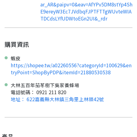
ar_AR&paipv=0&eav=AfYPv5DM8stYp4Sh
E9ereyW3Ec7JVdbqFJPTFTTgWUvteWIA
TDCdsLYfUDWtoEGn2UI&_rdr
購買資訊
蝦皮
https://shopee.tw/a02260556?categoryId=100629&en
tryPoint=ShopByPDP&itemId=21880530538
要看申請秘笈嗎？
大林五百年茄苳樹下吳家養蜂場
要申請新產品嗎？
註冊完成
電話號碼： 0921 211 820
地址： 622嘉義縣大林鎮三角里上林頭42號
請加入LINE好友
要註冊嗎？
訊息
請掃描或點擊 QR code
加入「嘉義優鮮」LINE 好友，
嗨~這個 LINE 帳號還沒有註冊過，
產品
才能繼續註冊喔。