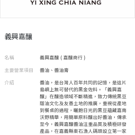
義興嘉釀
名稱
義興嘉釀 ( 嘉釀商行 )
主要營業項目
醬油、醬油膏
介紹
醬油，是台灣人百年共同的記憶，是這片
島嶼上無可替代的黑金佐料。「義興嘉
釀」在釀造領域不斷精進，致力傳統黑豆
蔭油文化及友善土地的推廣，重視從產地
到餐桌的過程，曬飽日光的黑豆蘊藏嘉南
沃野精華，用簡單原料釀出好醬油，傳承
至今，義興嘉釀醬油注重品質及積極研發
產品，在嘉義縣東石漁人碼頭設立第一家