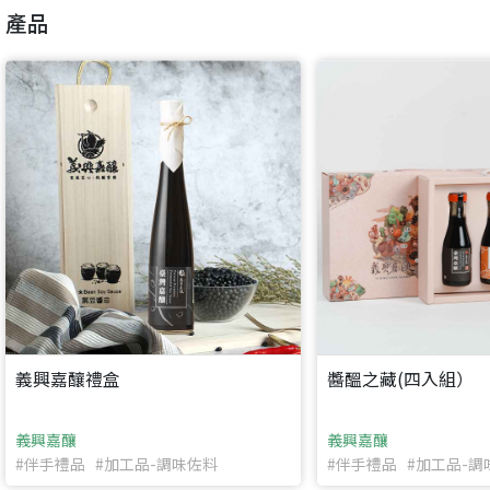
產品
要看申請秘笈嗎？
要申請新產品嗎？
註冊完成
請加入LINE好友
要註冊嗎？
訊息
請掃描或點擊 QR code
加入「嘉義優鮮」LINE 好友，
嗨~這個 LINE 帳號還沒有註冊過，
才能繼續註冊喔。
只要驗證手機號碼就能完成註冊。
您要繼續嗎？
確認
想知道怎麼做更容易通過審核嗎？
點擊加入 LINE 好友
看看申請教學吧！
您的申請資料正在等候審查中，
註冊完成了！
返回
繼續註冊
要申請新產品嗎？
開始填寫申請資料吧~
返回
繼續註冊
如果你已經準備好了，
義興嘉釀禮盒
醬醞之藏(四入組）
點擊「直接申請」按鈕開始填寫申請表。
查看申請進度
申請新產品
填寫申請資料
返回首頁
直接申請
看密笈
返回首頁
義興嘉釀
義興嘉釀
#伴手禮品 #加工品-調味佐料
#伴手禮品 #加工品-調
返回首頁