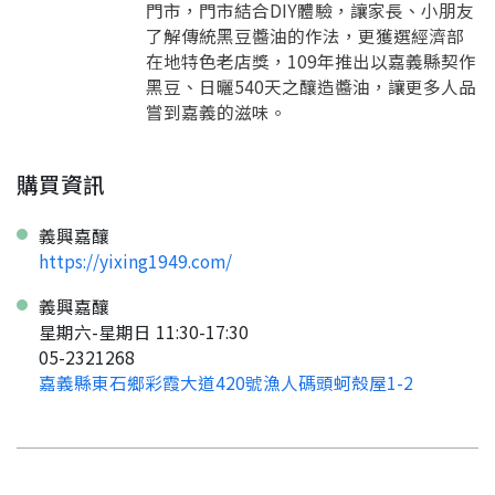
門市，門市結合DIY體驗，讓家長、小朋友
了解傳統黑豆醬油的作法，更獲選經濟部
在地特色老店獎，109年推出以嘉義縣契作
黑豆、日曬540天之釀造醬油，讓更多人品
嘗到嘉義的滋味。
購買資訊
義興嘉釀
https://yixing1949.com/
義興嘉釀
星期六-星期日 11:30-17:30
05-2321268
嘉義縣東石鄉彩霞大道420號漁人碼頭蚵殼屋1-2