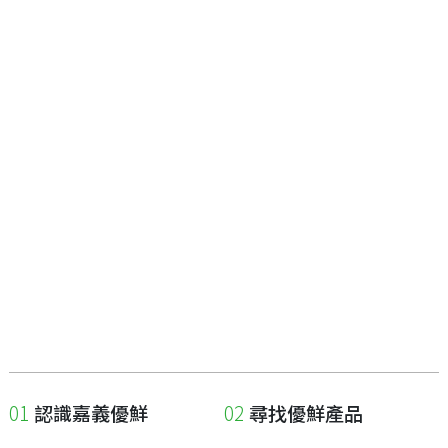
認識嘉義優鮮
尋找優鮮產品