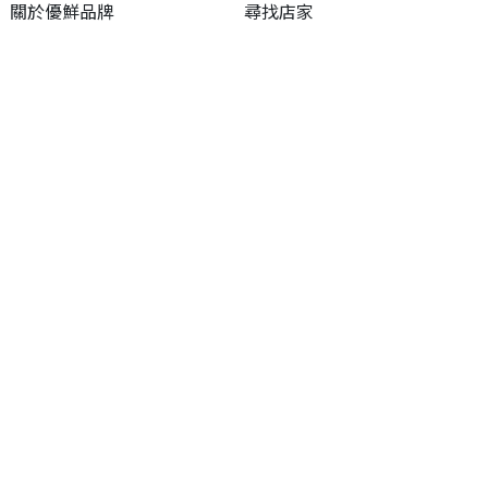
關於優鮮品牌
尋找店家
最新消息
尋找產品
職人誌
成為優鮮店家
相關連結
申請與展延
嘉義縣政府
申請店家、產品認證
嘉義縣政府農業處
如何申請店家及產品
嘉義縣文化觀光局
如何申請標籤
嘉義極光哈密瓜
申請秘笈
嘉義優鮮水產電商平台
常見問題
下載專區