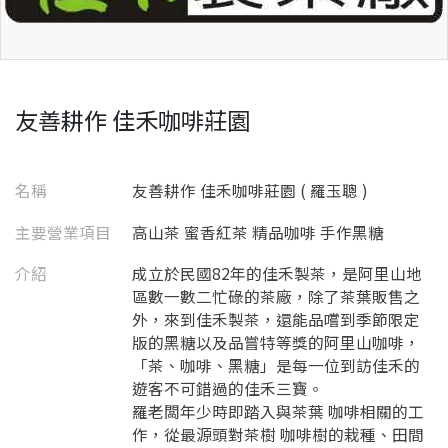
友善耕作 佳禾咖啡莊園
名稱
友善耕作 佳禾咖啡莊園 ( 羅玉聰 )
主要營業項目
高山茶 蜜香紅茶 精品咖啡 手作黑糖
介紹
成立於民國82年的佳禾製茶，是阿里山地
區數一數二忙碌的茶廠，除了茶葉販售之
外，來到佳禾製茶，還能品嚐到季節限定
版的黑糖以及品嘗特等獎的阿里山咖啡，
「茶、咖啡、黑糖」是每一位到訪佳禾的
遊客不可錯過的佳禾三寶。
羅老闆年少時即踏入與茶葉 咖啡相關的工
作，從最源頭對茶樹 咖啡樹的栽種、田間