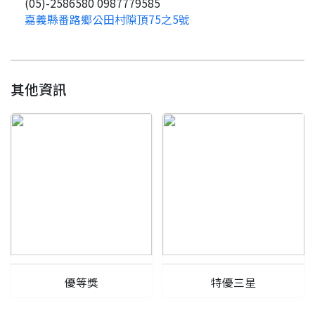
(05)-2586580 0987779585
嘉義縣番路鄉公田村隙頂75之5號
要看申請秘笈嗎？
要申請新產品嗎？
註冊完成
其他資訊
請加入LINE好友
要註冊嗎？
訊息
請掃描或點擊 QR code
加入「嘉義優鮮」LINE 好友，
嗨~這個 LINE 帳號還沒有註冊過，
才能繼續註冊喔。
只要驗證手機號碼就能完成註冊。
您要繼續嗎？
確認
想知道怎麼做更容易通過審核嗎？
點擊加入 LINE 好友
看看申請教學吧！
您的申請資料正在等候審查中，
註冊完成了！
返回
繼續註冊
要申請新產品嗎？
開始填寫申請資料吧~
返回
繼續註冊
如果你已經準備好了，
點擊「直接申請」按鈕開始填寫申請表。
查看申請進度
申請新產品
填寫申請資料
返回首頁
直接申請
看密笈
優等獎
特優三星
返回首頁
返回首頁