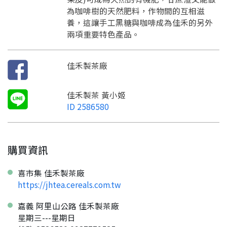
為咖啡樹的天然肥料，作物間的互相滋
養，這讓手工黑糖與咖啡成為佳禾的另外
兩項重要特色產品。
佳禾製茶廠
佳禾製茶 黃小姬
ID 2586580
購買資訊
喜市集 佳禾製茶廠
https://jhtea.cereals.com.tw
嘉義 阿里山公路 佳禾製茶廠
星期三---星期日