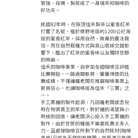
管理、採摘、製就成了一身理茶和咖啡的
好功夫。
民國82年時，在隙頂佳禾製茶以蜜香紅茶
打響了名號，植於樂野地區約1200公尺海
拔的蜜香紅茶，採用自然、無藥的農法栽
培，而在自然栽種方式與高山氣候交錯影
響下，醞出了紅茶的蜜香味以及獨特甘醇
的喉韻。
佳禾的咖啡事業，自參加全國咖啡豆評鑑
比賽開始，一路過關斬將、屢屢得獎的比
賽成績，不僅讓羅老闆在推展咖啡事業上
更具信心，也讓咖啡成為佳禾「三寶」之
一。
手工黑糖的製作起源，乃因羅老闆感念兒
時在物資貧乏的年代，對於糖的渴望與小
時候的回憶，讓老闆決心投入手工黑糖的
製作，由於甘蔗的種植不需要耗費太多人
力，且處理咖啡豆所剩下的自然耗材(咖啡
果皮)可成為天然的有機肥，甘蔗渣又能做