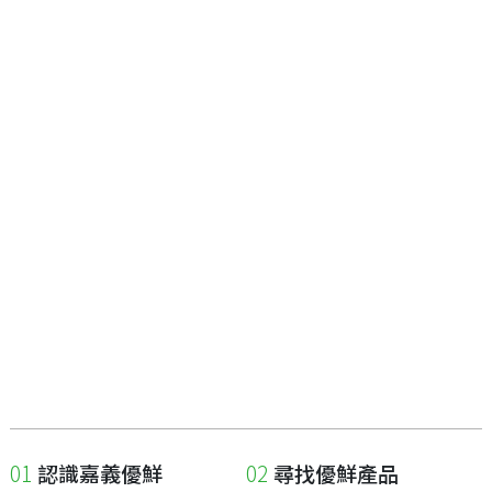
認識嘉義優鮮
尋找優鮮產品