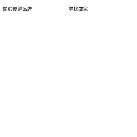
關於優鮮品牌
尋找店家
最新消息
尋找產品
職人誌
成為優鮮店家
相關連結
申請與展延
嘉義縣政府
申請店家、產品認證
嘉義縣政府農業處
如何申請店家及產品
嘉義縣文化觀光局
如何申請標籤
嘉義極光哈密瓜
申請秘笈
嘉義優鮮水產電商平台
常見問題
下載專區