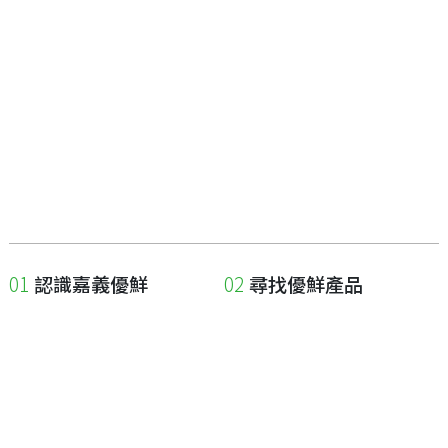
認識嘉義優鮮
尋找優鮮產品
關於優鮮品牌
尋找店家
最新消息
尋找產品
職人誌