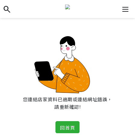
search
search
dehaze
您連結店家資料已過期或連結網址錯誤，
請重新確認!
回首頁