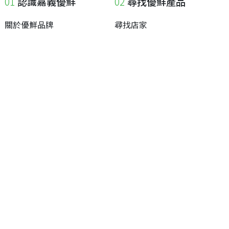
認識嘉義優鮮
尋找優鮮產品
關於優鮮品牌
尋找店家
最新消息
尋找產品
職人誌
成為優鮮店家
相關連結
申請與展延
嘉義縣政府
申請店家、產品認證
嘉義縣政府農業處
如何申請店家及產品
嘉義縣文化觀光局
如何申請標籤
嘉義極光哈密瓜
申請秘笈
嘉義優鮮水產電商平台
常見問題
下載專區