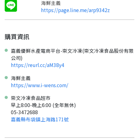
海鮮主義
https://page.line.me/arp9342z
購買資訊
嘉義優鮮水產電商平台-崇文冷凍(崇文冷凍食品股份有限
公司)
https://reurl.cc/aM38y4
海鮮主義
https://www.i-wens.com/
要看申請秘笈嗎？
崇文冷凍食品超市
要申請新產品嗎？
註冊完成
早上8:00-晚上6:00 (全年無休)
05-3472688
嘉義縣布袋鎮上海路171號
請加入LINE好友
要註冊嗎？
訊息
請掃描或點擊 QR code