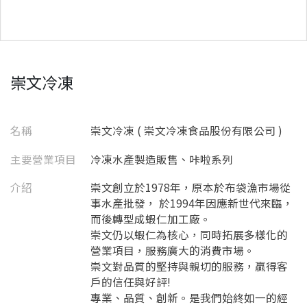
崇文冷凍
名稱
崇文冷凍 ( 崇文冷凍食品股份有限公司 )
主要營業項目
冷凍水產製造販售、咔啦系列
介紹
崇文創立於1978年，原本於布袋漁市場從
事水產批發， 於1994年因應新世代來臨，
而後轉型成蝦仁加工廠。
崇文仍以蝦仁為核心，同時拓展多樣化的
營業項目，服務廣大的消費市場。
崇文對品質的堅持與親切的服務，贏得客
戶的信任與好評!
專業、品質、創新。是我們始終如一的經