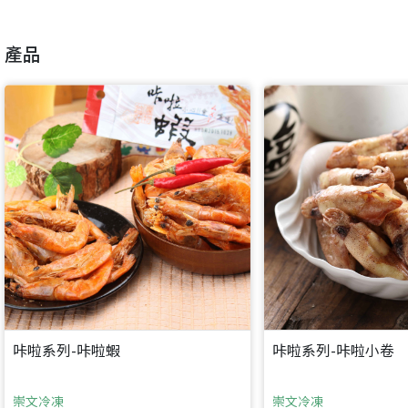
加入「嘉義優鮮」LINE 好友，
嗨~這個 LINE 帳號還沒有註冊過，
才能繼續註冊喔。
只要驗證手機號碼就能完成註冊。
產品
您要繼續嗎？
確認
想知道怎麼做更容易通過審核嗎？
點擊加入 LINE 好友
看看申請教學吧！
您的申請資料正在等候審查中，
註冊完成了！
返回
繼續註冊
要申請新產品嗎？
開始填寫申請資料吧~
返回
繼續註冊
如果你已經準備好了，
點擊「直接申請」按鈕開始填寫申請表。
查看申請進度
申請新產品
填寫申請資料
返回首頁
直接申請
看密笈
返回首頁
返回首頁
咔啦系列-咔啦蝦
咔啦系列-咔啦小卷
崇文冷凍
崇文冷凍