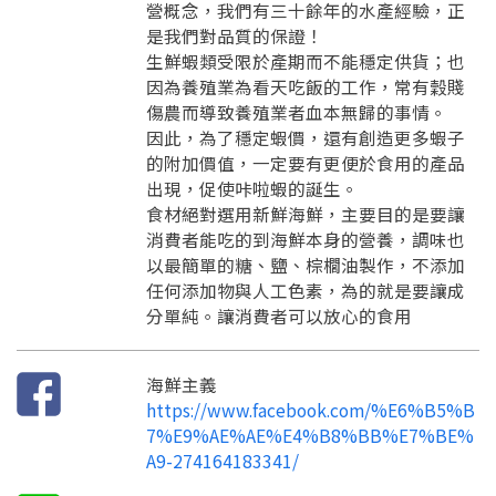
營概念，我們有三十餘年的水產經驗，正
是我們對品質的保證！
生鮮蝦類受限於產期而不能穩定供貨；也
因為養殖業為看天吃飯的工作，常有穀賤
傷農而導致養殖業者血本無歸的事情。
因此，為了穩定蝦價，還有創造更多蝦子
的附加價值，一定要有更便於食用的產品
出現，促使咔啦蝦的誕生。
食材絕對選用新鮮海鮮，主要目的是要讓
消費者能吃的到海鮮本身的營養，調味也
以最簡單的糖、鹽、棕櫚油製作，不添加
任何添加物與人工色素，為的就是要讓成
分單純。讓消費者可以放心的食用
海鮮主義
https://www.facebook.com/%E6%B5%B
7%E9%AE%AE%E4%B8%BB%E7%BE%
A9-274164183341/