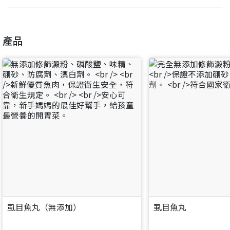
要看申請秘笈嗎？
產品
要申請新產品嗎？
註冊完成
請加入LINE好友
要註冊嗎？
訊息
請掃描或點擊 QR code
加入「嘉義優鮮」LINE 好友，
嗨~這個 LINE 帳號還沒有註冊過，
才能繼續註冊喔。
只要驗證手機號碼就能完成註冊。
您要繼續嗎？
確認
想知道怎麼做更容易通過審核嗎？
點擊加入 LINE 好友
看看申請教學吧！
您的申請資料正在等候審查中，
註冊完成了！
返回
繼續註冊
要申請新產品嗎？
開始填寫申請資料吧~
返回
繼續註冊
如果你已經準備好了，
點擊「直接申請」按鈕開始填寫申請表。
查看申請進度
申請新產品
填寫申請資料
虱目魚丸（無添加）
虱目魚丸
返回首頁
直接申請
看密笈
返回首頁