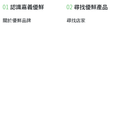
認識嘉義優鮮
尋找優鮮產品
關於優鮮品牌
尋找店家
最新消息
尋找產品
職人誌
成為優鮮店家
相關連結
申請與展延
嘉義縣政府
申請店家、產品認證
嘉義縣政府農業處
如何申請店家及產品
嘉義縣文化觀光局
如何申請標籤
嘉義極光哈密瓜
申請秘笈
嘉義優鮮水產電商平台
常見問題