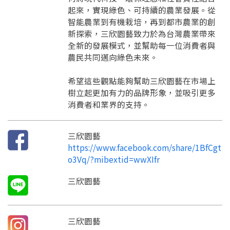
才能繼續註冊喔。
只要驗證手機號碼就能完成註冊。
起來，實現綠色、可持續的農業發展。從
您要繼續嗎？
確認
想知道怎麼做更容易通過審核嗎？
點擊加入 LINE 好友
智能農業到有機栽培，再到都市農業的創
看看申請教學吧！
您的申請資料正在等候審查中，
註冊完成了！
返回
繼續註冊
新探索，三欣園藝致力於為台灣農業帶來
要申請新產品嗎？
開始填寫申請資料吧~
返回
繼續註冊
全新的發展模式，並幫助每一位消費者與
如果你已經準備好了，
農民共同邁向綠色未來。
點擊「直接申請」按鈕開始填寫申請表。
查看申請進度
申請新產品
填寫申請資料
返回首頁
直接申請
看密笈
希望這些觀點能夠幫助三欣園藝在市場上
返回首頁
樹立起更加有力的品牌形象，並吸引更多
返回首頁
消費者和業界的支持。
三欣園藝
https://www.facebook.com/share/1BfCgt
o3Vq/?mibextid=wwXIfr
三欣園藝
三欣園藝