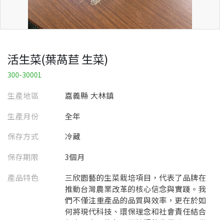
活生菜(葉萵苣 生菜)
300-30001
生產地區
嘉義縣 大林鎮
生產月份
全年
保存方式
冷藏
保存期限
3個月
產品特色
三欣園藝的生菜栽培項目，代表了品牌在
推動台灣農業改革的核心信念與實踐。我
們不僅注重產品的品質與效率，更在於如
何將現代科技、環保理念和社會責任結合