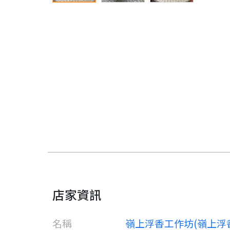
店家資訊
名稱
嶺上浮香工作坊(嶺上浮