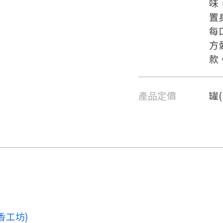
味
置
每
方
款
產品定價
罐(
要看申請秘笈嗎？
要申請新產品嗎？
註冊完成
請加入LINE好友
要註冊嗎？
請掃描或點擊 QR code
香工坊)
嗨~這個 LINE 帳號還沒有註冊
訊息