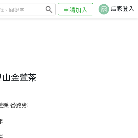
search
店家登入
申請加入
里山金萱茶
義縣 番路鄉
年
溫