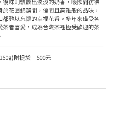
，後味則飄散出淡淡的奶香，啜飲間彷彿
身於花團錦簇間，優閒且高雅般的品味，
口都難以忘懷的幸福花香。多年來備受各
愛茶者喜愛，成為台灣茶裡極受歡迎的茶
。
150g)附提袋 500元