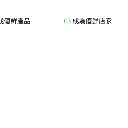
找優鮮產品
成為優鮮店家
家
申請與展延
品
申請店家、產品認證
如何申請店家及產品
如何申請標籤
申請秘笈
常見問題
下載專區