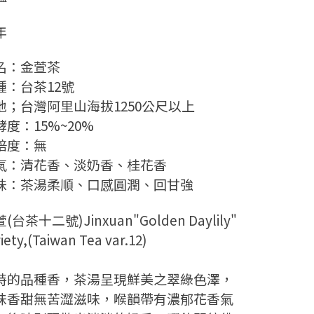
年
名：金萱茶
種：台茶12號
地；台灣阿里山海拔1250公尺以上
酵度：15%~20%
焙度：無
氣：清花香、淡奶香、桂花香
味：茶湯柔順、口感圓潤、回甘強
(台茶十二號)Jinxuan"Golden Daylily"
iety,(Taiwan Tea var.12)
特的品種香，茶湯呈現鮮美之翠綠色澤，
味香甜無苦澀滋味，喉韻帶有濃郁花香氣