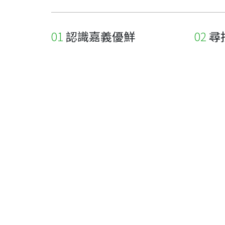
認識嘉義優鮮
尋
關於優鮮品牌
尋找店
最新消息
尋找產
職人誌