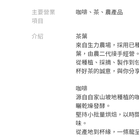
主要營業
咖啡、茶、農產品
項目
介紹
茶葉
來自生力農場，採用已種
葉，由農二代接手經營
從種植、採摘、製作到
杯好茶的誠意，與你分
咖啡
源自自家山坡地種植的
曬乾燥發酵。
堅持小批量烘焙，以時
味。
從產地到杯緣，一條龍