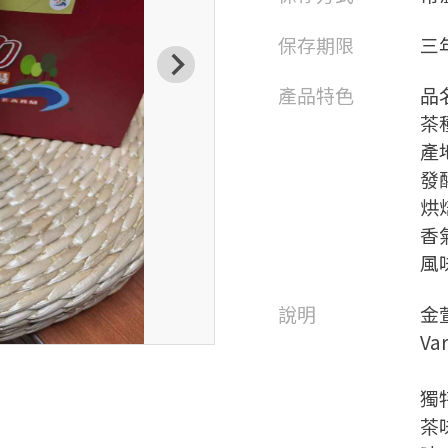
保存期限
三
產品特色
品
茶
產
發
烘
香
風
說明
金萱
Var
獨
茶