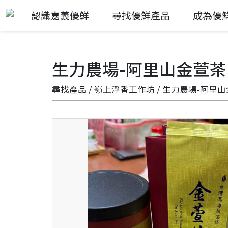
認識嘉義優鮮
尋找優鮮產品
成為優
生力農場-阿里山金萱茶
尋找產品
/
嶺上浮香工作坊
/ 生力農場-阿里