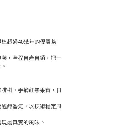
加入「嘉義優鮮」LINE 好友，
過，
才能繼續註冊喔。
想知道怎麼做更容易通過審核
只要驗證手機號碼就能完成註
嗎？
冊。
點擊加入 LINE 好友
看看申請教學吧！
確認
您的申請資料正在等候審查中，
您要繼續嗎？
註冊完成了！
要申請新產品嗎？
開始填寫申請資料吧~
如果你已經準備好了，
植超過40幾年的優質茶
返回
繼續註冊
點擊「直接申請」按鈕開始填寫
返回
繼續註冊
。
查看申請進度
申請新產品
申請表。
填寫申請資料
包裝，全程自產自銷，把一
返回首頁
返回首頁
享。
直接申請
看密笈
返回首頁
咖啡樹，手摘紅熟果實，日
間醞釀香氣，以技術穩定風
呈現最真實的風味。