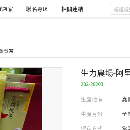
鮮店家
聯名專區
相關連結
山金萱茶
生力農場-阿
282-28203
生產地區
嘉
生產月份
全
保存方式
常