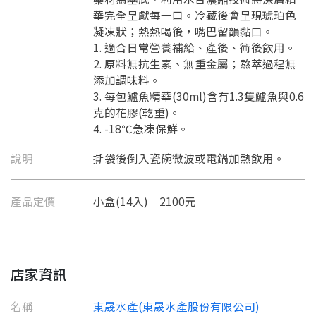
華完全呈獻每一口。冷藏後會呈現琥珀色
凝凍狀；熱熱喝後，嘴巴留韻黏口。
1. 適合日常營養補給、產後、術後飲用。
2. 原料無抗生素、無重金屬；熬萃過程無
添加調味料。
3. 每包鱸魚精華(30ml)含有1.3隻鱸魚與0.6
克的花膠(乾重)。
4. -18℃急凍保鮮。
說明
撕袋後倒入瓷碗微波或電鍋加熱飲用。
產品定價
小盒(14入) 2100元
店家資訊
名稱
東晟水產(東晟水產股份有限公司)