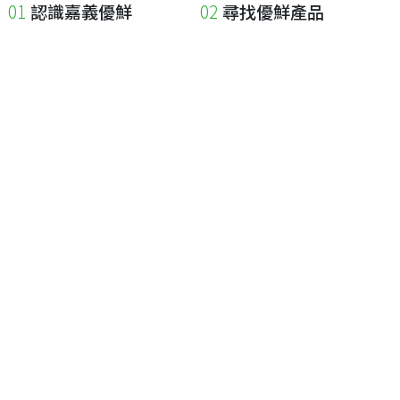
認識嘉義優鮮
尋找優鮮產品
關於優鮮品牌
尋找店家
最新消息
尋找產品
職人誌
成為優鮮店家
相關連結
申請與展延
嘉義縣政府
申請店家、產品認證
嘉義縣政府農業處
如何申請店家及產品
嘉義縣文化觀光局
如何申請標籤
嘉義極光哈密瓜
申請秘笈
嘉義優鮮水產電商平台
常見問題