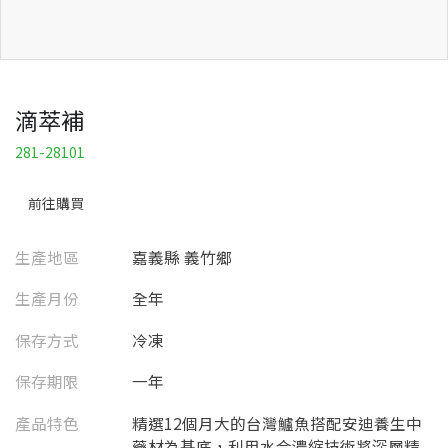
滴萃補
281-28101
前往購買
生產地區
嘉義縣 義竹鄉
生產月份
全年
保存方式
冷凍
保存期限
一年
產品特色
精選12個月大的台灣鱸魚搭配安迪養生中
藥材為基底，利用水合濃縮技術將深層精