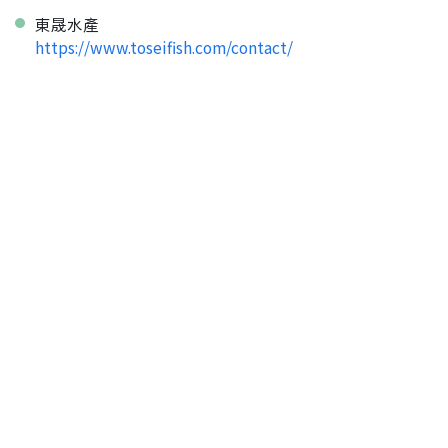
東晟水產
https://www.toseifish.com/contact/