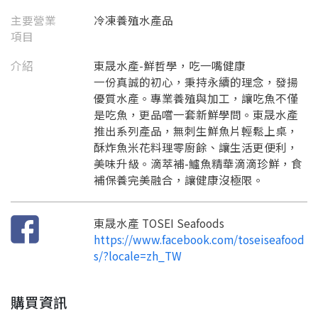
主要營業
冷凍養殖水產品
要看申請秘笈嗎？
項目
要申請新產品嗎？
註冊完成
介紹
東晟水產-鮮哲學，吃一嘴健康
一份真誠的初心，秉持永續的理念，發揚
優質水產。專業養殖與加工，讓吃魚不僅
請加入LINE好友
是吃魚，更品嚐一套新鮮學問。東晟水產
要註冊嗎？
推出系列產品，無刺生鮮魚片輕鬆上桌，
訊息
請掃描或點擊 QR code
酥炸魚米花料理零廚餘、讓生活更便利，
加入「嘉義優鮮」LINE 好友，
嗨~這個 LINE 帳號還沒有註冊過，
美味升級。滴萃補-鱸魚精華滴滴珍鮮，食
才能繼續註冊喔。
只要驗證手機號碼就能完成註冊。
補保養完美融合，讓健康沒極限。
您要繼續嗎？
確認
想知道怎麼做更容易通過審核嗎？
點擊加入 LINE 好友
看看申請教學吧！
您的申請資料正在等候審查中，
註冊完成了！
返回
繼續註冊
東晟水產 TOSEI Seafoods
要申請新產品嗎？
開始填寫申請資料吧~
返回
繼續註冊
如果你已經準備好了，
https://www.facebook.com/toseiseafood
點擊「直接申請」按鈕開始填寫申請表。
查看申請進度
申請新產品
填寫申請資料
s/?locale=zh_TW
返回首頁
直接申請
看密笈
返回首頁
購買資訊
返回首頁