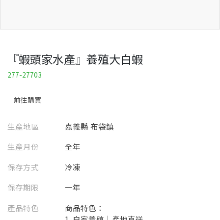
『蝦頭家水產』養殖大白蝦
277-27703
前往購買
生產地區
嘉義縣 布袋鎮
生產月份
全年
保存方式
冷凍
保存期限
一年
產品特色
商品特色：
1. 自家養殖｜產地直送