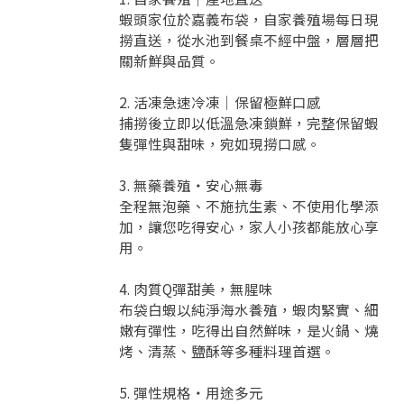
蝦頭家位於嘉義布袋，自家養殖場每日現
撈直送，從水池到餐桌不經中盤，層層把
關新鮮與品質。
2. 活凍急速冷凍｜保留極鮮口感
捕撈後立即以低溫急凍鎖鮮，完整保留蝦
隻彈性與甜味，宛如現撈口感。
3. 無藥養殖・安心無毒
全程無泡藥、不施抗生素、不使用化學添
加，讓您吃得安心，家人小孩都能放心享
用。
4. 肉質Q彈甜美，無腥味
布袋白蝦以純淨海水養殖，蝦肉緊實、細
嫩有彈性，吃得出自然鮮味，是火鍋、燒
烤、清蒸、鹽酥等多種料理首選。
5. 彈性規格・用途多元