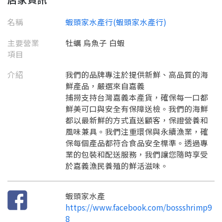
要申請新產品嗎？
註冊完成
名稱
蝦頭家水產行(蝦頭家水產行)
主要營業
牡蠣 烏魚子 白蝦
請加入LINE好友
項目
要註冊嗎？
訊息
請掃描或點擊 QR code
介紹
我們的品牌專注於提供新鮮、高品質的海
加入「嘉義優鮮」LINE 好友，
嗨~這個 LINE 帳號還沒有註冊過，
鮮產品，嚴選來自嘉義
才能繼續註冊喔。
只要驗證手機號碼就能完成註冊。
捕撈支持台灣嘉義本產貨，確保每一口都
您要繼續嗎？
確認
想知道怎麼做更容易通過審核嗎？
鮮美可口與安全有保障送檢。我們的海鮮
點擊加入 LINE 好友
看看申請教學吧！
您的申請資料正在等候審查中，
都以最新鮮的方式直送顧客，保證營養和
註冊完成了！
返回
繼續註冊
要申請新產品嗎？
開始填寫申請資料吧~
風味兼具。我們注重環保與永續漁業，確
返回
繼續註冊
如果你已經準備好了，
保每個產品都符合食品安全標準。透過專
點擊「直接申請」按鈕開始填寫申請表。
查看申請進度
申請新產品
填寫申請資料
業的包裝和配送服務，我們讓您隨時享受
返回首頁
於嘉義漁民養殖的鮮活滋味。
直接申請
看密笈
返回首頁
返回首頁
蝦頭家水產
https://www.facebook.com/bossshrimp9
8