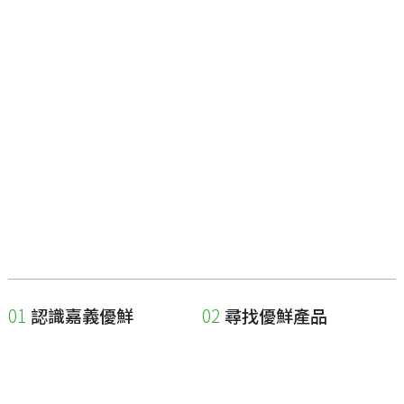
認識嘉義優鮮
尋找優鮮產品
關於優鮮品牌
尋找店家
最新消息
尋找產品