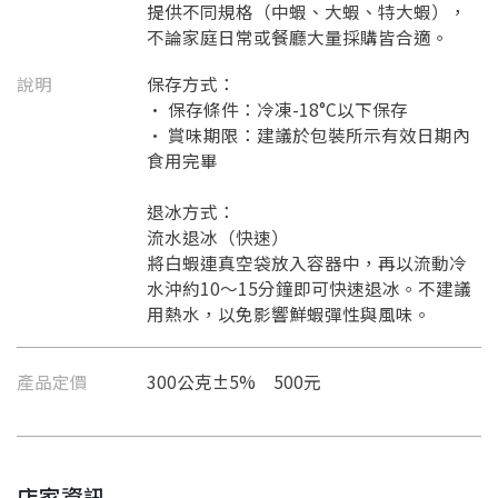
提供不同規格（中蝦、大蝦、特大蝦），
不論家庭日常或餐廳大量採購皆合適。
說明
保存方式：
• 保存條件：冷凍-18°C以下保存
• 賞味期限：建議於包裝所示有效日期內
食用完畢
退冰方式：
流水退冰（快速）
將白蝦連真空袋放入容器中，再以流動冷
水沖約10～15分鐘即可快速退冰。不建議
用熱水，以免影響鮮蝦彈性與風味。
產品定價
300公克±5% 500元
要看申請秘笈嗎？
店家資訊