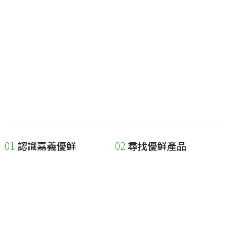
認識嘉義優鮮
尋找優鮮產品
關於優鮮品牌
尋找店家
最新消息
尋找產品
職人誌