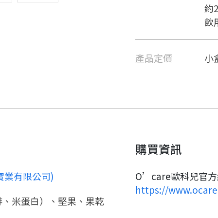
約
飲
產品定價
小
要看申請秘笈嗎？
購買資訊
兒實業有限公司)
O’care歐科兒官
要申請新產品嗎？
註冊完成
https://www.ocare
啡、米蛋白）、堅果、果乾
請加入LINE好友
要註冊嗎？