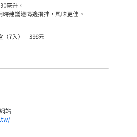
230毫升。
用時建議邊喝邊攪拌，風味更佳。
盒（7入） 398元
方網站
.tw/