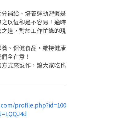
水分補給、培養運動習慣是
請掃描或點擊 QR code
嗨~這個 LINE 帳號還沒有註冊
訊息
加入「嘉義優鮮」LINE 好友，
持之以恆卻是不容易！適時
過，
才能繼續註冊喔。
想知道怎麼做更容易通過審核
養之道，對於工作忙錄的現
只要驗證手機號碼就能完成註
嗎？
冊。
點擊加入 LINE 好友
看看申請教學吧！
確認
您的申請資料正在等候審查中，
您要繼續嗎？
註冊完成了！
保養、保健食品，維持健康
要申請新產品嗎？
開始填寫申請資料吧~
我們全在意！
如果你已經準備好了，
的方式來製作，讓大家吃也
返回
繼續註冊
點擊「直接申請」按鈕開始填寫
返回
繼續註冊
查看申請進度
申請新產品
申請表。
填寫申請資料
返回首頁
返回首頁
直接申請
看密笈
.com/profile.php?id=100
返回首頁
id=LQQJ4d