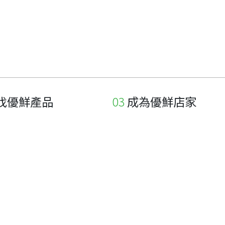
找優鮮產品
成為優鮮店家
家
申請與展延
品
申請店家、產品認證
如何申請店家及產品
如何申請標籤
申請秘笈