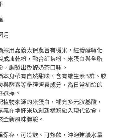
年
溫
8個月
酒採用嘉義太保農會有機米，經發酵轉化
製成凍乾粉，融合紅茶粉、米蛋白與全脂
粉，調製出香醇奶茶口味。
酒本身帶有自然甜味，含有維生素B群、胺
酸與酵素等多種營養成分，為日常補給的
好選擇。
配植物來源的米蛋白，補充多元胺基酸，
嘉義在地好米以創新樣貌融入現代飲食，
來全新風味體驗。
溫保存，可冷飲、可熱飲，沖泡建議水量