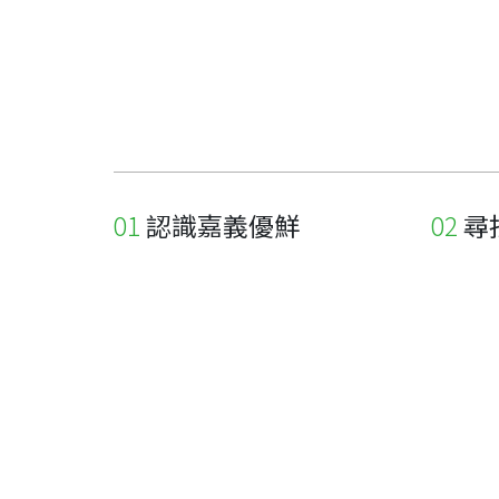
認識嘉義優鮮
尋
關於優鮮品牌
尋找店
最新消息
尋找產
職人誌