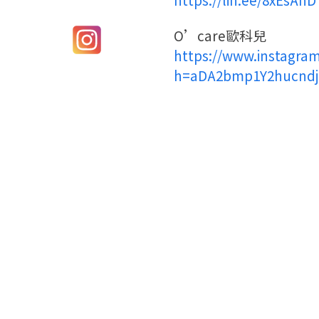
O’care歐科兒
https://www.instagra
h=aDA2bmp1Y2hucndj