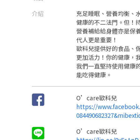
介紹
充足睡眠、營養均衡、
健康的不二法門。但！
營養補給給身體亦是保
代人更是重要！
歐科兒提供好的食品、
更加活力！你的健康，
我們一直堅持使用健康
能吃得健康。
O’care歐科兒
https://www.facebook
084490682327&mibext
O’care歐科兒
https://lin.ee/8xEsAnD