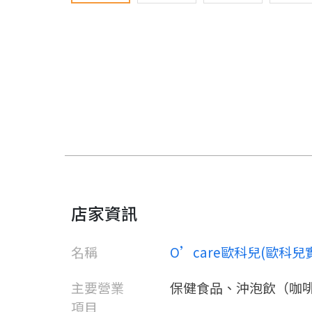
店家資訊
名稱
O’care歐科兒(歐科
主要營業
保健食品、沖泡飲（咖
項目