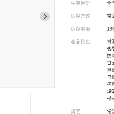
生產月份
全
保存方式
常
保存期限
1
產品特色
甘
後
奶
甘
基
良
搭
讓
帶
說明
常