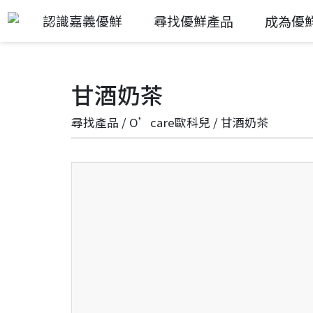
認識嘉義優鮮
尋找優鮮產品
成為優
甘酒奶茶
尋找產品
/
O’care歐科兒
/ 甘酒奶茶