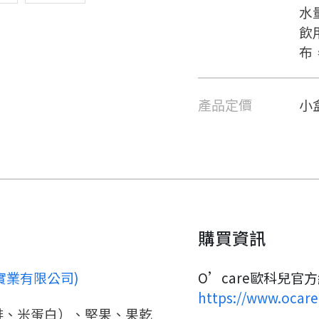
水
飲
布
產品定價
小
要看申請秘笈嗎？
購買資訊
要申請新產品嗎？
兒實業有限公司)
O’care歐科兒官
註冊完成
https://www.ocare
啡、米蛋白）、堅果、果乾