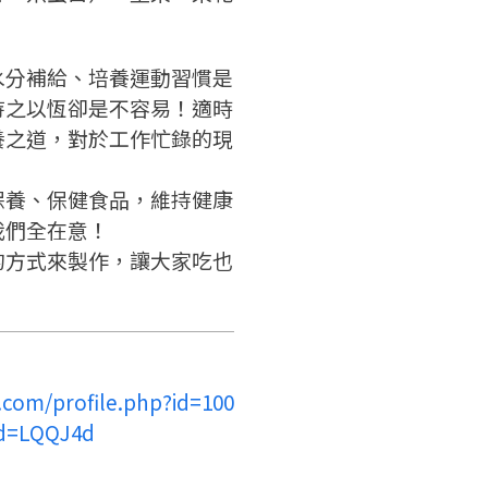
請加入LINE好友
要註冊嗎？
請掃描或點擊 QR code
嗨~這個 LINE 帳號還沒有註冊
水分補給、培養運動習慣是
訊息
加入「嘉義優鮮」LINE 好友，
過，
持之以恆卻是不容易！適時
才能繼續註冊喔。
想知道怎麼做更容易通過審核
只要驗證手機號碼就能完成註
養之道，對於工作忙錄的現
嗎？
冊。
點擊加入 LINE 好友
看看申請教學吧！
確認
您的申請資料正在等候審查中，
您要繼續嗎？
註冊完成了！
保養、保健食品，維持健康
要申請新產品嗎？
開始填寫申請資料吧~
如果你已經準備好了，
我們全在意！
返回
繼續註冊
點擊「直接申請」按鈕開始填寫
返回
繼續註冊
的方式來製作，讓大家吃也
查看申請進度
申請新產品
申請表。
填寫申請資料
返回首頁
返回首頁
直接申請
看密笈
.com/profile.php?id=100
返回首頁
id=LQQJ4d