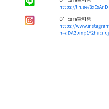
https://lin.ee/8xEsAnD
O’care歐科兒
https://www.instagra
h=aDA2bmp1Y2hucndj