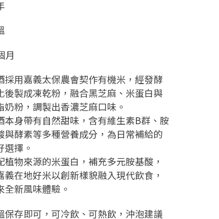
年
溫
8個月
酒採用嘉義太保農會契作有機米，經發酵
化後製成凍乾粉，融合黑芝麻、米蛋白與
脂奶粉，調製出香濃芝麻口味。
酒本身帶有自然甜味，含有維生素B群、胺
酸與酵素等多種營養成分，為日常補給的
好選擇。
配植物來源的米蛋白，補充多元胺基酸，
嘉義在地好米以創新樣貌融入現代飲食，
來全新風味體驗。
溫保存即可，可冷飲、可熱飲，沖泡建議