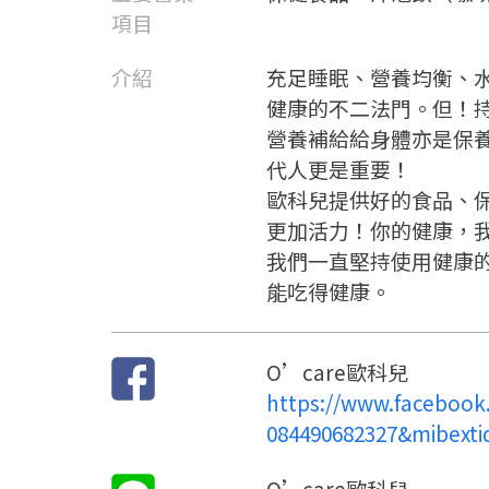
項目
介紹
充足睡眠、營養均衡、
健康的不二法門。但！
營養補給給身體亦是保
代人更是重要！
歐科兒提供好的食品、
更加活力！你的健康，
我們一直堅持使用健康
能吃得健康。
O’care歐科兒
https://www.facebook
084490682327&mibext
O’care歐科兒