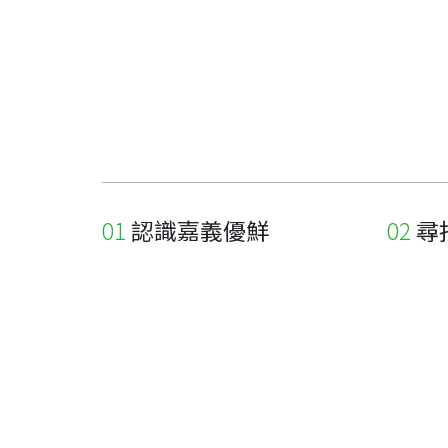
認識嘉義優鮮
尋
關於優鮮品牌
尋找店
最新消息
尋找產
職人誌