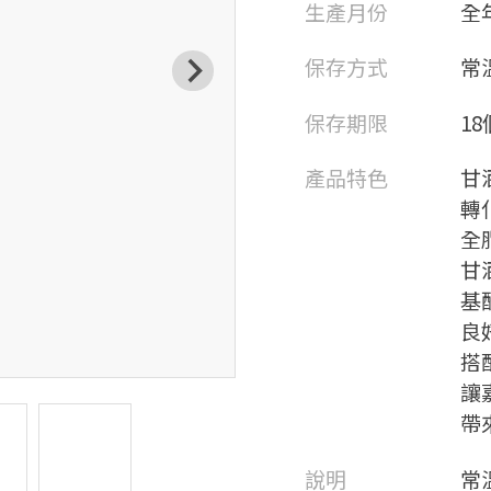
生產月份
全
保存方式
常
保存期限
1
產品特色
甘
轉
全
甘
基
良
搭
讓
帶
說明
常