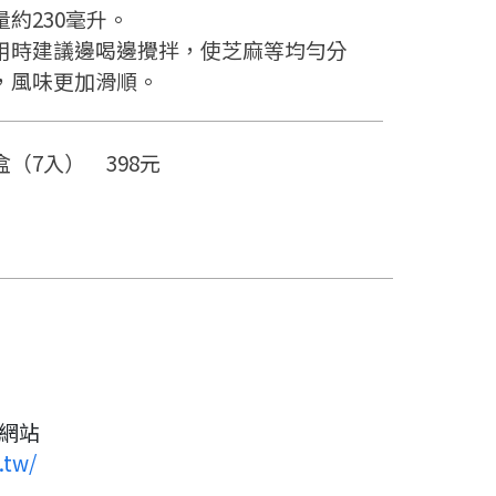
量約230毫升。
用時建議邊喝邊攪拌，使芝麻等均勻分
，風味更加滑順。
盒（7入） 398元
方網站
.tw/