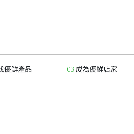
找優鮮產品
成為優鮮店家
家
申請與展延
品
申請店家、產品認證
如何申請店家及產品
如何申請標籤
申請秘笈