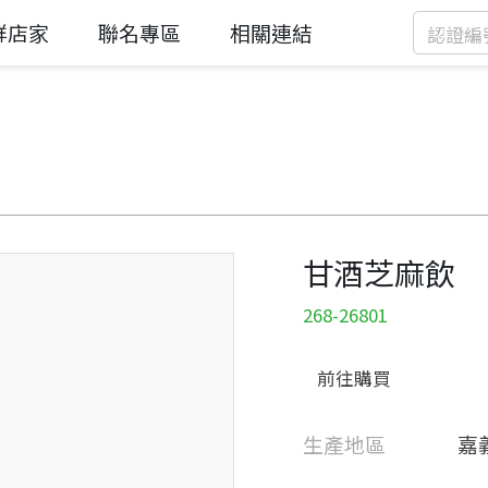
鮮店家
聯名專區
相關連結
甘酒芝麻飲
268-26801
前往購買
生產地區
嘉