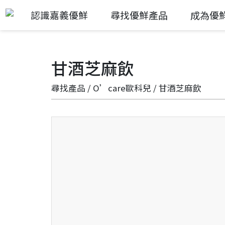
認識嘉義優鮮
尋找優鮮產品
成為優
甘酒芝麻飲
尋找產品
/
O’care歐科兒
/ 甘酒芝麻飲