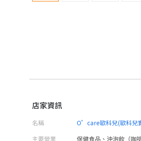
店家資訊
名稱
O’care歐科兒(歐科
主要營業
保健食品、沖泡飲（咖