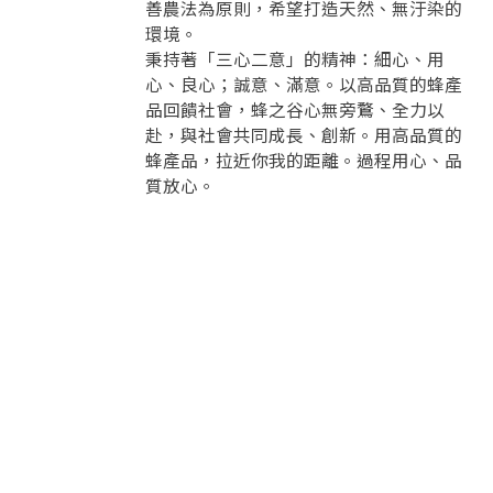
善農法為原則，希望打造天然、無汙染的
要註冊嗎？
環境。
訊息
請掃描或點擊 QR code
秉持著「三心二意」的精神：細心、用
加入「嘉義優鮮」LINE 好友，
嗨~這個 LINE 帳號還沒有註冊過，
心、良心；誠意、滿意。以高品質的蜂產
才能繼續註冊喔。
只要驗證手機號碼就能完成註冊。
品回饋社會，蜂之谷心無旁鶩、全力以
您要繼續嗎？
確認
想知道怎麼做更容易通過審核嗎？
點擊加入 LINE 好友
赴，與社會共同成長、創新。用高品質的
看看申請教學吧！
您的申請資料正在等候審查中，
註冊完成了！
返回
繼續註冊
蜂產品，拉近你我的距離。過程用心、品
要申請新產品嗎？
開始填寫申請資料吧~
返回
繼續註冊
質放心。
如果你已經準備好了，
點擊「直接申請」按鈕開始填寫申請表。
查看申請進度
申請新產品
填寫申請資料
返回首頁
直接申請
看密笈
返回首頁
返回首頁