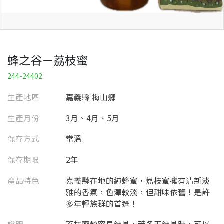
蜂之谷－荔枝蜜
244-24402
生產地區
嘉義縣 梅山鄉
生產月份
3月、4月、5月
保存方式
常溫
保存期限
2年
產品特色
嘉義縣在地的純蜂蜜，荔枝蜜擁有清新淡
雅的香氣，色澤較淡，但甜味依舊！是許
多年輕族群的首選！