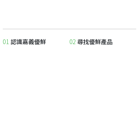
認識嘉義優鮮
尋找優鮮產品
關於優鮮品牌
尋找店家
最新消息
尋找產品
職人誌
成為優鮮店家
相關連結
申請與展延
嘉義縣政府
申請店家、產品認證
嘉義縣政府農業處
如何申請店家及產品
嘉義縣文化觀光局