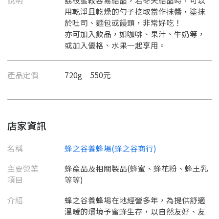
說明
荔枝蜜較容易結晶，若冬天結晶時，可以
用乾淨且乾燥的勺子挖取當作抹醬，塗抹
於吐司、麵包或饅頭，非常好吃！
亦可加入飲品，如咖啡、果汁、牛奶等，
或加入優格、水果一起享用。
產品定價
720g 550元
店家資訊
名稱
蜂之谷養蜂場(蜂之谷商行)
要看申請秘笈嗎？
主要營業
蜂產品及相關製品(蜂蜜、蜂花粉、蜂王乳
要申請新產品嗎？
項目
等等)
註冊完成
介紹
蜂之谷養蜂場在地經營多年，為提供舒適
溫暖的環境予蜜蜂生存，以自然友好、友
請加入LINE好友