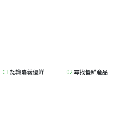
認識嘉義優鮮
尋找優鮮產品
關於優鮮品牌
尋找店家
最新消息
尋找產品
職人誌
成為優鮮店家
相關連結