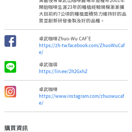
葉藝伎等卓武山咖啡農場本是種茶2001年
開始咖啡生涯23年的種植經驗規模漸漸擴
大目前約7公頃的種植面積努力維持好的品
質並創新研發後製及好的品種。
卓武咖啡Zhuo-Wu CAF'E
https://zh-tw.facebook.com/ZhuoWuCaf
要看申請秘笈嗎？
e/
要申請新產品嗎？
註冊完成
卓武珈琲
https://lin.ee/2h2GxhZ
請加入LINE好友
要註冊嗎？
卓武咖啡
訊息
請掃描或點擊 QR code
https://www.instagram.com/zhuowucaf
加入「嘉義優鮮」LINE 好友，
嗨~這個 LINE 帳號還沒有註冊過，
e/
才能繼續註冊喔。
只要驗證手機號碼就能完成註冊。
您要繼續嗎？
確認
想知道怎麼做更容易通過審核嗎？
點擊加入 LINE 好友
看看申請教學吧！
您的申請資料正在等候審查中，
註冊完成了！
返回
繼續註冊
購買資訊
要申請新產品嗎？
開始填寫申請資料吧~
返回
繼續註冊
如果你已經準備好了，