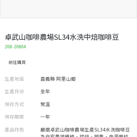
卓武山咖啡農場SL34水洗中焙咖啡豆
208-20804
前往購買
生產地區
嘉義縣 阿里山鄉
生產月份
全年
保存方式
常溫
保存期限
一年
產品特色
嚴選卓武山咖啡農場生產SL34水洗咖啡豆
為自家農場種植、烘焙、銷售，來源單純