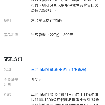
可靠。咖啡原豆現磨現沖煮香氣豐富口感
滑順餘韻悠長。
說明
常溫陰涼處存放即可。
產品定價
半磅袋裝（227g) 800元
店家資訊
名稱
卓武山咖啡農場(卓武山咖啡農場)
主要營業
咖啡豆
項目
介紹
卓武山咖啡農場位於阿里山茶山村種植海
拔1100-1300公尺栽種品種鐵比卡SL34紫