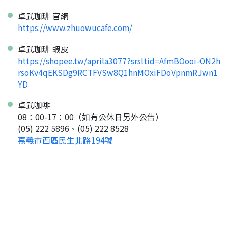
點擊「直接申請」按鈕開始填寫申請表。
查看申請進度
申請新產品
填寫申請資料
卓武珈琲 官網
返回首頁
https://www.zhuowucafe.com/
直接申請
看密笈
返回首頁
卓武珈琲 蝦皮
返回首頁
https://shopee.tw/aprila3077?srsltid=AfmBOooi-ON2h
rsoKv4qEKSDg9RCTFVSw8Q1hnMOxiFDoVpnmRJwn1
YD
卓武咖啡
08：00-17：00（如有公休日另外公告）
(05) 222 5896、(05) 222 8528
嘉義市西區民生北路194號