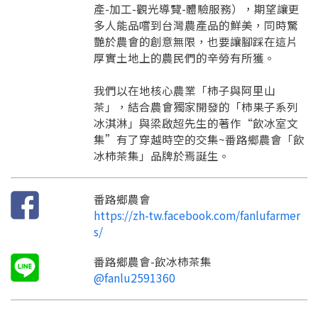
請加入LINE好友
產-加工-觀光導覽-體驗服務），期望讓更
要註冊嗎？
多人能品嚐到台灣農產品的鮮美，同時驚
訊息
請掃描或點擊 QR code
艷於農會的創意無限，也要讓腳踩在這片
加入「嘉義優鮮」LINE 好友，
嗨~這個 LINE 帳號還沒有註冊過，
厚實土地上的農民們的辛勞有所獲。
才能繼續註冊喔。
只要驗證手機號碼就能完成註冊。
您要繼續嗎？
確認
我們以在地核心農業「柿子與阿里山
想知道怎麼做更容易通過審核嗎？
點擊加入 LINE 好友
茶」，結合農會獨家開發的「柿果子系列
看看申請教學吧！
您的申請資料正在等候審查中，
註冊完成了！
返回
繼續註冊
冰淇淋」與梁啟超先生的著作“飲冰室文
要申請新產品嗎？
開始填寫申請資料吧~
返回
繼續註冊
如果你已經準備好了，
集”有了穿越時空的交集~番路鄉農會「飲
點擊「直接申請」按鈕開始填寫申請表。
查看申請進度
申請新產品
填寫申請資料
冰柿茶集」品牌於焉誕生。
返回首頁
直接申請
看密笈
返回首頁
番路鄉農會
返回首頁
https://zh-tw.facebook.com/fanlufarmer
s/
番路鄉農會-飲冰柿茶集
@fanlu2591360