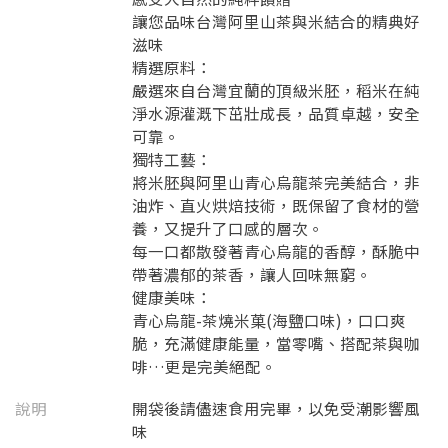
讓您品味台灣阿里山茶與米結合的精典好
滋味
精選原料：
嚴選來自台灣宜蘭的頂級米胚，稻米在純
淨水源灌溉下茁壯成長，品質卓越，安全
可靠。
獨特工藝：
將米胚與阿里山青心烏龍茶完美結合，非
油炸、直火烘焙技術，既保留了食材的營
養，又提升了口感的層次。
每一口都散發著青心烏龍的香醇，酥脆中
帶著濃郁的茶香，讓人回味無窮。
健康美味：
青心烏龍-茶燒米菓(海鹽口味)，口口爽
脆，充滿健康能量，當零嘴、搭配茶與咖
啡…更是完美絕配。
說明
開袋後請儘速食用完畢，以免受潮影響風
味