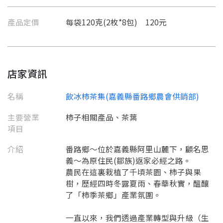
產品定價
每袋120克(2枚*8包) 120元
店家資訊
名稱
飲冰柿茶集(嘉義縣番路鄉農會供銷部)
主要營業
柿子相關產品、茶葉
項目
介紹
番路鄉～位於嘉義縣阿里山麓下，顧名思
義～為原住民(鄒族)返家必經之路。
農民在這裏栽植了千頃茶園、柿子與果
要看申請秘笈嗎？
樹，歷經四時冬露夏雨、春華秋實，醞釀
要申請新產品嗎？
了「柿季茶鄉」產業氛圍。
註冊完成
一直以來，我們透過產業轉型與升級（生