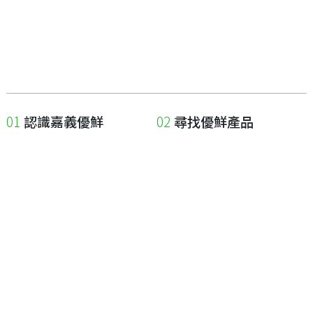
認識嘉義優鮮
尋找優鮮產品
關於優鮮品牌
尋找店家
最新消息
尋找產品
職人誌
成為優鮮店家
相關連結
申請與展延
嘉義縣政府
申請店家、產品認證
嘉義縣政府農業處