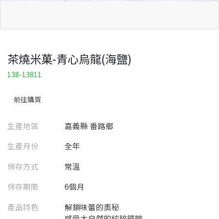
茶燒米菓-青心烏龍(海鹽)
138-13811
前往購買
生產地區
嘉義縣 番路鄉
生產月份
全年
保存方式
常溫
保存期限
6個月
產品特色
解鎖味蕾的奧秘
感受大自然的純粹饋贈