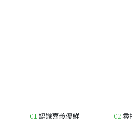
認識嘉義優鮮
尋
關於優鮮品牌
尋找店