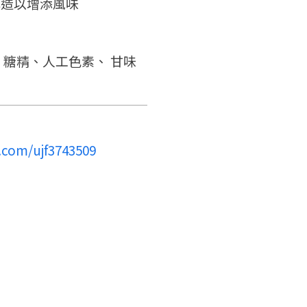
釀造以增添風味
點擊加入 LINE 好友
看看申請教學吧！
確認
您的申請資料正在等候審查中，
您要繼續嗎？
註冊完成了！
要申請新產品嗎？
開始填寫申請資料吧~
如果你已經準備好了，
返回
繼續註冊
糖精、人工色素、 甘味
點擊「直接申請」按鈕開始填寫
返回
繼續註冊
查看申請進度
申請新產品
申請表。
填寫申請資料
返回首頁
返回首頁
直接申請
看密笈
.com/ujf3743509
返回首頁