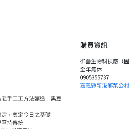
購買資訊
要看申請秘笈嗎？
御醬生物科技廠（
全年無休
要申請新產品嗎？
註冊完成
0905355737
嘉義縣新港鄉菜公村菜
請加入LINE好友
要註冊嗎？
古老手工工方法釀造「黑豆
請掃描或點擊 QR code
嗨~這個 LINE 帳號還沒有註冊
訊息
加入「嘉義優鮮」LINE 好友，
肯定，奠定今日之基礎
過，
才能繼續註冊喔。
想知道怎麼做更容易通過審核
只要驗證手機號碼就能完成註
更堅持傳統
嗎？
冊。