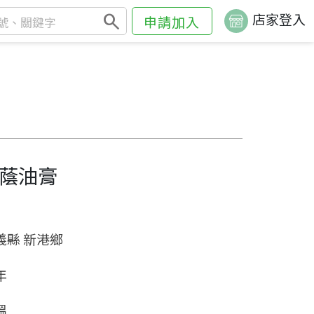
search
店家登入
申請加入
蔭油膏
義縣 新港鄉
年
溫