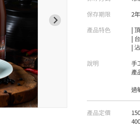
保存期限
2
產品特色
|
|
|
說明
手
產
過
產品定價
15
40