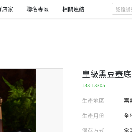
鮮店家
聯名專區
相關連結
皇級黑豆壺底
133-13305
生產地區
嘉
生產月份
全
保存方式
常