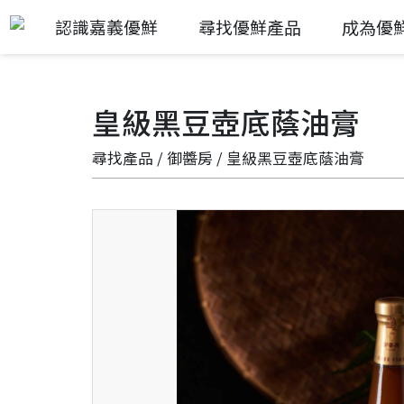
認識嘉義優鮮
尋找優鮮產品
成為優
皇級黑豆壺底蔭油膏
尋找產品
/
御醬房
/ 皇級黑豆壺底蔭油膏