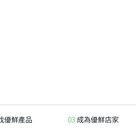
找優鮮產品
成為優鮮店家
家
申請與展延