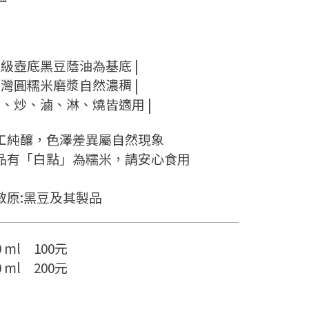
年
 頂級壺底黑豆蔭油為基底 |
 台灣圓糯米磨漿自然濃稠 |
 沾、炒、滷、淋、燒皆適用 |
工純釀，色澤差異屬自然現象
品有「白點」為糯米，請安心食用
敏原:黑豆及其製品
0 ml 100元
0 ml 200元