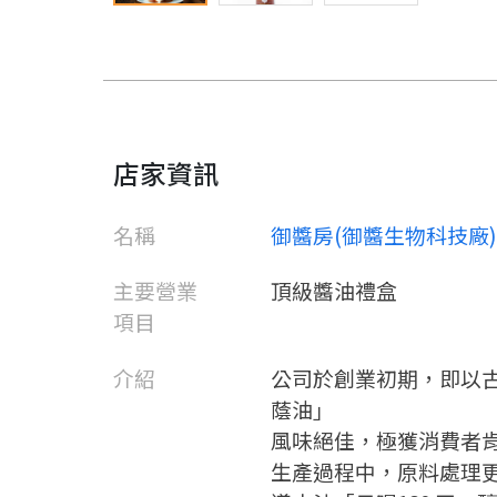
店家資訊
名稱
御醬房(御醬生物科技廠)
主要營業
頂級醬油禮盒
項目
介紹
公司於創業初期，即以
蔭油」
風味絕佳，極獲消費者
生產過程中，原料處理