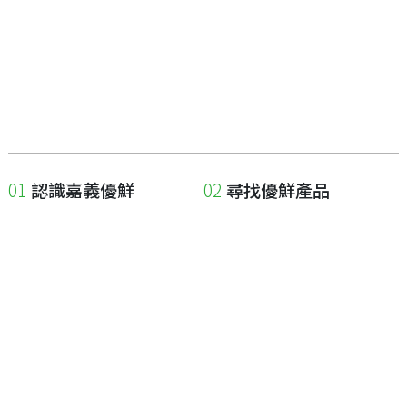
認識嘉義優鮮
尋找優鮮產品
關於優鮮品牌
尋找店家
最新消息
尋找產品
職人誌
成為優鮮店家
相關連結
申請與展延
嘉義縣政府