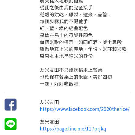
農夫從⼤地收割稻穀
點擊「直接申請」按鈕開始填寫申請表。
查看申請進度
申請新產品
填寫申請資料
從此之後由我們完全接⼿
返回首頁
直接申請
看密笈
返回首頁
稻穀的烘乾、碾製、選米、品管...
每個步驟我們不假他⼿
返回首頁
紅、藍、綠的經典配色
是這座島上的符號性顏色
每個米款的標示，如同紅酒、威士忌般
驕傲地寫上米的產地、年份、米莊和米種
原原本本地呈現米的身份
友米友田不只護送稻米上餐桌
也確保在餐桌上的米飯，美好如初
⼀起，好好吃飯吧
友米友田
https://www.facebook.com/2020therice/
友米友田
https://page.line.me/117prjkq