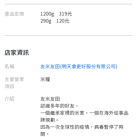
產品定價
1200g 319元
290g 120元
店家資訊
名稱
友米友田(明天會更好股份有限公司)
主要營業
米糧
項目
介紹
友米友田
認識多年的好友，
⼀個繼承家裡的米業，⼀個在海外從事品
牌規劃。
因為⼀次全球性的疫情，病毒暫停了時
間，