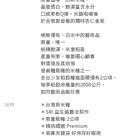
晶瑩透⽩，飽滿富含⽔分
⼝感柔軟Q彈，米飯咀嚼後
於舌根散發著的獨特杏仁香氣
絕無僅有，⽩米中的藝術品
限量，唯⼀
結穗飽滿，米重稻垂
產量有限，需要細⼼顧養
對環境及其挑惕
是最難栽種的米種之⼀
全台少女稻穀種植⾯積僅有2公頃，
每季稻穀收穫量約2000公⽄，
如同藝術品般珍貴
說明
＊台灣新米種
＊SRI 益⽣菌農法契作
＊限量栽種 2公頃
＊精挑細選 Premium
＊易撕夾鏈袋 好保存好取⽤