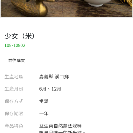
少女（米）
108-10802
前往購買
生產地區
嘉義縣 溪口鄉
生產月份
6月、12月
保存方式
常溫
保存期限
一年
產品特色
益⽣菌⾃然農法栽種
限量且唯⼀的新米種。