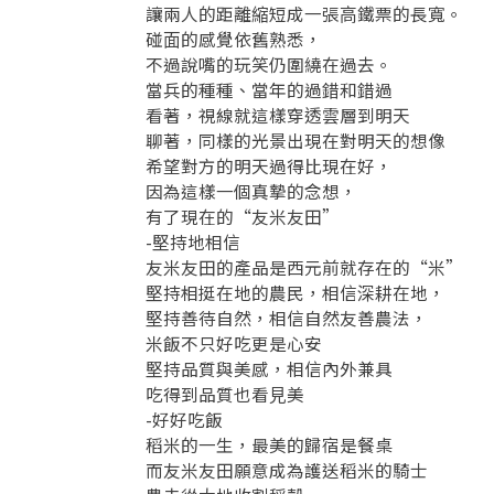
讓兩⼈的距離縮短成⼀張⾼鐵票的長寬。
碰⾯的感覺依舊熟悉，
不過說嘴的玩笑仍圍繞在過去。
當兵的種種、當年的過錯和錯過
看著，視線就這樣穿透雲層到明天
聊著，同樣的光景出現在對明天的想像
要看申請秘笈嗎？
希望對⽅的明天過得比現在好，
因為這樣⼀個真摯的念想，
要申請新產品嗎？
註冊完成
有了現在的“友米友田”
- 堅持地相信
友米友田的產品是西元前就存在的“米”
請加入LINE好友
堅持相挺在地的農民，相信深耕在地，
要註冊嗎？
堅持善待⾃然，相信⾃然友善農法，
訊息
請掃描或點擊 QR code
米飯不只好吃更是⼼安
加入「嘉義優鮮」LINE 好友，
嗨~這個 LINE 帳號還沒有註冊過，
堅持品質與美感，相信內外兼具
才能繼續註冊喔。
只要驗證手機號碼就能完成註冊。
吃得到品質也看⾒美
您要繼續嗎？
確認
想知道怎麼做更容易通過審核嗎？
點擊加入 LINE 好友
- 好好吃飯
看看申請教學吧！
您的申請資料正在等候審查中，
註冊完成了！
返回
繼續註冊
稻米的⼀⽣，最美的歸宿是餐桌
要申請新產品嗎？
開始填寫申請資料吧~
返回
繼續註冊
而友米友田願意成為護送稻米的騎士
如果你已經準備好了，